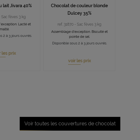
 lait Jivara 40%
Chocolat de couleur blonde
Dulcey 35%
- Sac fèves 3 kg
exception. Lacté et
ref. 31870 - Sac fèves 3 kg
malté.
Assemblage d'exception. Biscuité et
s 2 à 3 jours ouvrés.
pointe de sel.
Disponible sous 2 à 3 jours ouvrés.
 les prix
voir les prix
Voir toutes les couvertures de chocolat