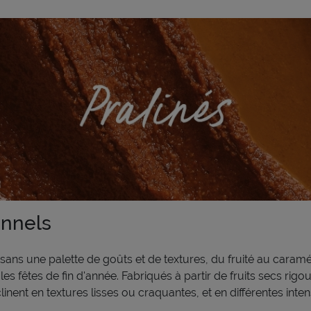
onnels
sans une palette de goûts et de textures, du fruité au caramé
 les fêtes de fin d'année. Fabriqués à partir de fruits secs r
clinent en textures lisses ou craquantes, et en différentes inte