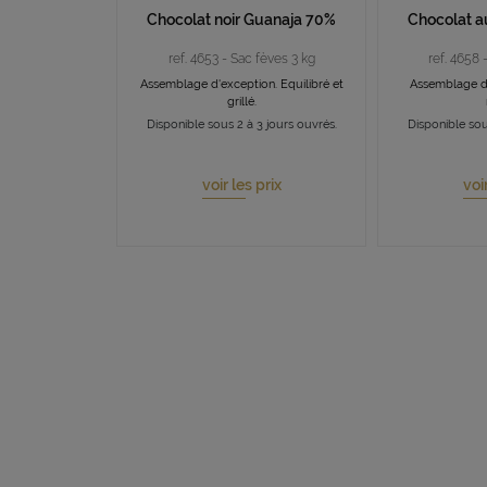
Chocolat noir Guanaja 70%
Chocolat au
ref. 4653 - Sac fèves 3 kg
ref. 4658 
Assemblage d'exception. Equilibré et
Assemblage d'
grillé.
Disponible sous 2 à 3 jours ouvrés.
Disponible sou
voir les prix
voir