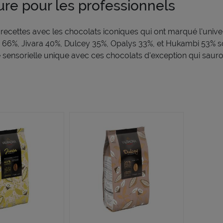
ure
pour les professionnels
s
recett
es
avec les chocolats iconiques qui ont marqué l'unive
e 66%, Jivara 40%, Dulcey 35%,
Opalys
33%, e
t
Hukam
bi
53% so
 sensorielle unique avec ces chocolats d'exception qui sauront