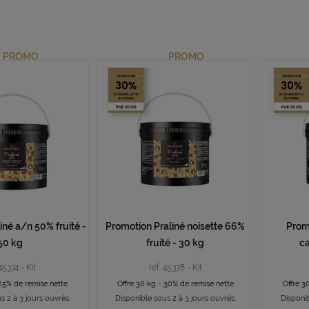
PROMO
PROMO
iné a/n 50% fruité -
Promotion Praliné noisette 66%
Prom
50 kg
fruité - 30 kg
ca
45374 - Kit
ref. 45378 - Kit
 25% de remise nette
Offre 30 kg - 30% de remise nette
Offre 3
s 2 à 3 jours ouvrés.
Disponible sous 2 à 3 jours ouvrés.
Disponib