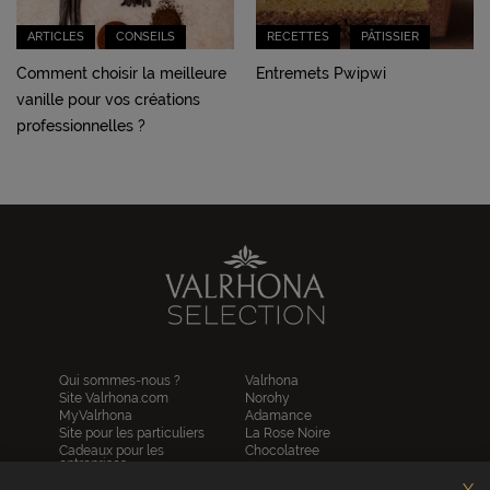
ARTICLES
CONSEILS
RECETTES
PÂTISSIER
Comment choisir la meilleure
Entremets Pwipwi
vanille pour vos créations
professionnelles ?
Qui sommes-nous ?
Valrhona
Site Valrhona.com
Norohy
MyValrhona
Adamance
Site pour les particuliers
La Rose Noire
Cadeaux pour les
Chocolatree
entreprises
Sosa
Avantages de commander
Pariani