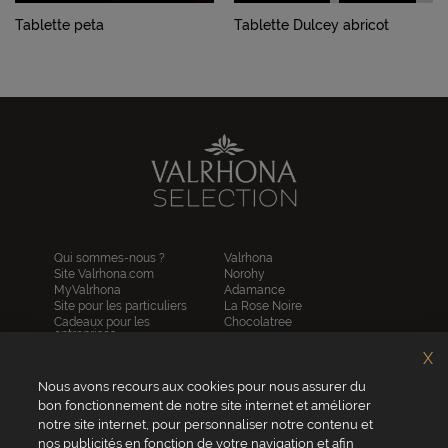
Tablette peta
Tablette Dulcey abricot
Qui sommes-nous ?
Valrhona
Site Valrhona.com
Norohy
MyValrhona
Adamance
Site pour les particuliers
La Rose Noire
Cadeaux pour les
Chocolatree
entreprises
Sosa
Avantages de commander
Pariani
X
en ligne
Villars
FAQ
Republica del cacao
Nous avons recours aux cookies pour nous assurer du
Contactez-nous
bon fonctionnement de notre site internet et améliorer
notre site internet, pour personnaliser notre contenu et
Service client
nos publicités en fonction de votre navigation et afin