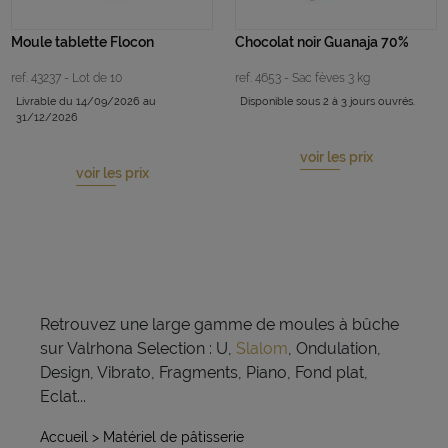
Moule tablette Flocon
Chocolat noir Guanaja 70%
ref. 43237 - Lot de 10
ref. 4653 - Sac fèves 3 kg
Livrable du 14/09/2026 au
Disponible sous 2 à 3 jours ouvrés.
31/12/2026
voir les prix
voir les prix
Retrouvez une large gamme de moules à bûche
sur Valrhona Selection : U,
Slalom
, Ondulation,
Design, Vibrato, Fragments, Piano, Fond plat,
Eclat...
Accueil
> Matériel de pâtisserie