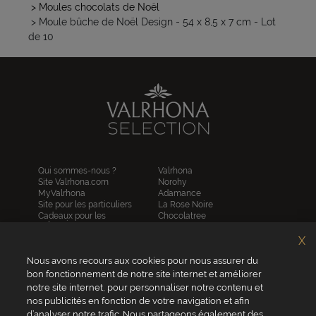
> Moules chocolats de Noël
> Moule bûche de Noël Design - 54 x 8,5 x 7 cm - Lot
de 10
Qui sommes-nous ?
Valrhona
Site Valrhona.com
Norohy
MyValrhona
Adamance
Site pour les particuliers
La Rose Noire
Cadeaux pour les
Chocolatree
entreprises
Sosa
Avantages de commander
Pariani
X
en ligne
Villars
FAQ
Nous avons recours aux cookies pour nous assurer du
Republica del cacao
Contactez-nous
bon fonctionnement de notre site internet et améliorer
notre site internet, pour personnaliser notre contenu et
Service client
nos publicités en fonction de votre navigation et afin
04 75 07 51 51
d’analyser notre trafic. Nous partageons également des