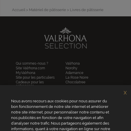
Accueil
> Matériel de pâtisserie
> Livres de pâtisserie
Qui sommes-nous ?
Valrhona
Site Valrhona.com
Norohy
MyValrhona
Adamance
Site pour les particuliers
La Rose Noire
Cadeaux pour les
Chocolatree
entreprises
Sosa
Avantages de commander
Pariani
X
en ligne
Villars
FAQ
Nous avons recours aux cookies pour nous assurer du
Republica del cacao
Contactez-nous
bon fonctionnement de notre site internet et améliorer
notre site internet, pour personnaliser notre contenu et
Service client
nos publicités en fonction de votre navigation et afin
04 75 07 51 51
d’analyser notre trafic. Nous partageons également des
informations, quant à votre navigation en ligne sur notre
Du lundi au jeudi : 8h - 18h