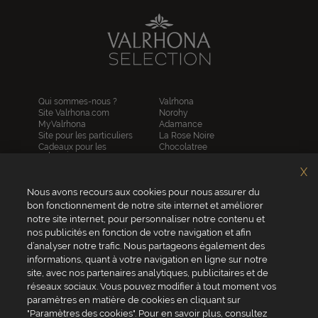
Qui sommes-nous ?
Valrhona
Site Valrhona.com
Norohy
MyValrhona
Adamance
Site pour les particuliers
La Rose Noire
Cadeaux pour les
Chocolatree
entreprises
Sosa
Avantages de commander
Pariani
X
en ligne
Villars
FAQ
Nous avons recours aux cookies pour nous assurer du
Republica del cacao
Contactez-nous
bon fonctionnement de notre site internet et améliorer
notre site internet, pour personnaliser notre contenu et
Service client
nos publicités en fonction de votre navigation et afin
04 75 07 51 51
d’analyser notre trafic. Nous partageons également des
informations, quant à votre navigation en ligne sur notre
Du lundi au jeudi : 8h - 18h
site, avec nos partenaires analytiques, publicitaires et de
Le vendredi : 8h - 17h
réseaux sociaux. Vous pouvez modifier à tout moment vos
paramètres en matière de cookies en cliquant sur
"Paramètres des cookies". Pour en savoir plus, consultez