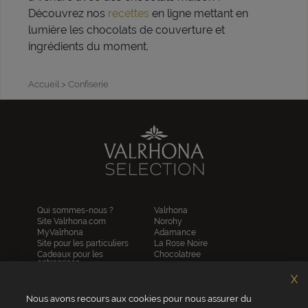
Découvrez nos
recettes
en ligne mettant en
lumière les chocolats de couverture et
ingrédients du moment.
Accueil
> Confiserie
Qui sommes-nous ?
Valrhona
Site Valrhona.com
Norohy
MyValrhona
Adamance
Site pour les particuliers
La Rose Noire
Cadeaux pour les
Chocolatree
entreprises
Sosa
Avantages de commander
Pariani
X
en ligne
Villars
FAQ
Nous avons recours aux cookies pour nous assurer du
Republica del cacao
Contactez-nous