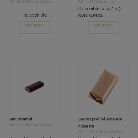
Réf : 28498/Boite de 64 pièces
Réf : 33368/Boite de 1 kg
Disponible sous 2 à 3
Indisponible
jours ouvrés.
Voir les prix
Voir les prix
Bar'caramel
Secret praliné amande
Réf : 33523/Boite de 36 pièces
noisette
Réf : 33566/Boite de 216 pièces