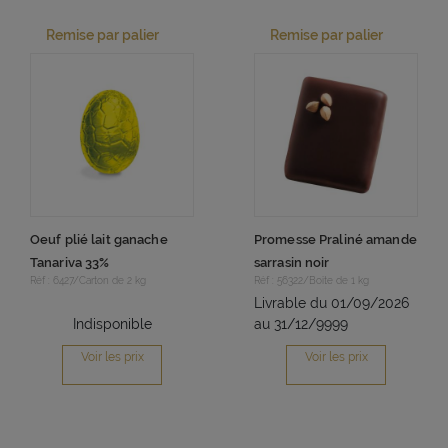
Remise par palier
Remise par palier
Oeuf plié lait ganache
Promesse Praliné amande
Tanariva 33%
sarrasin noir
Réf : 6427/Carton de 2 kg
Réf : 56322/Boite de 1 kg
Livrable du 01/09/2026
Indisponible
au 31/12/9999
Voir les prix
Voir les prix