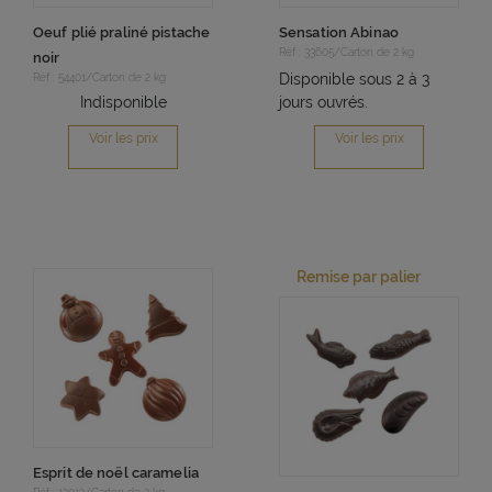
Oeuf plié praliné pistache
Sensation Abinao
Réf : 33605/Carton de 2 kg
noir
Disponible sous 2 à 3
Réf : 54401/Carton de 2 kg
Indisponible
jours ouvrés.
Voir les prix
Voir les prix
Remise par palier
Esprit de noël caramelia