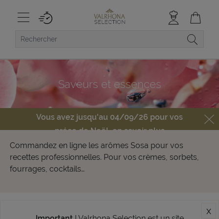
Saveurs et essences
Vous avez jusqu'au 04/09/26 pour vos
préco de Noël,
en savoir plus
Commandez en ligne les arômes Sosa pour vos
recettes professionnelles. Pour vos crèmes, sorbets,
fourrages, cocktails…
x
Important
! Valrhona Selection est un site