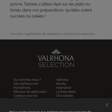
poivre. Tadoka s'utilise râpé sur les plats ou
fondu dans vos préparations, qu'elles soient
sucrées ou salées !
Accueil
> Ingrédients de pâtisserie
> Saveurs et essences
Qui sommes-nous ?
Valrhona
Site Valrhona.com
Norohy
MyValrhona
Adamance
Site pour les particuliers
La Rose Noire
Cadeaux pour les
Chocolatree
entreprises
Sosa
Avantages de commander
Pariani
X
en ligne
Villars
FAQ
Nous avons recours aux cookies pour nous assurer du
Republica del cacao