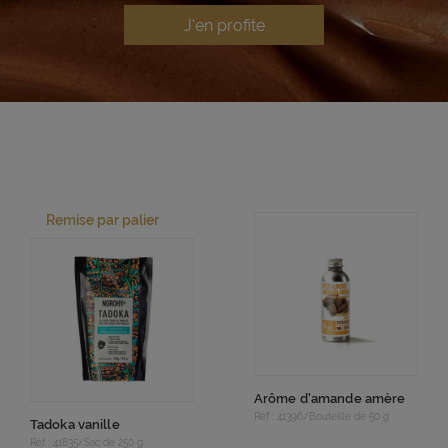
J'en profite
Remise par palier
Arôme d'amande amère
Réf : 41396/Bouteille de 50 g
Tadoka vanille
Réf : 41835/Sac de 250 g