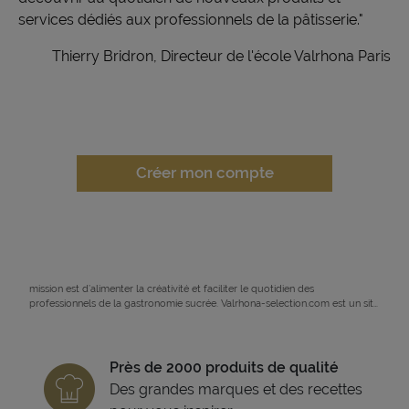
services dédiés aux professionnels de la pâtisserie."
Thierry Bridron, Directeur de l'école Valrhona Paris
Créer mon compte
Valrhona Selection est producteur et distributeur de marques engagées
pour l’excellence de la gastronomie sucrée et durable de demain. Notre
mission est d’alimenter la créativité et faciliter le quotidien des
professionnels de la gastronomie sucrée. Valrhona-selection.com est un site
de vente en ligne réservé aux professionnels où vous pourrez choisir vos
produits de pâtisserie professionnelle parmi près de 3 000 références
soigneusement sélectionnées et sourcées dans une démarche responsable.
Valrhona Selection, c’est une offre complète, grâce à nos 9 marques
Près de 2000 produits de qualité
complémentaires, toutes disponibles au même endroit : Valrhona, Norohy,
Des grandes marques et des recettes
Adamance, Chocolatree, Sosa, La rose Noire, et expédiées en 48h. Nous
vous proposons aussi des recettes, des conseils techniques, des fiches