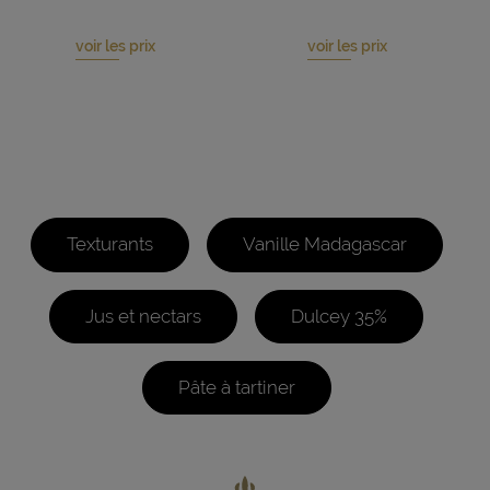
voir les prix
voir les prix
Texturants
Vanille Madagascar
Jus et nectars
Dulcey 35%
Pâte à tartiner