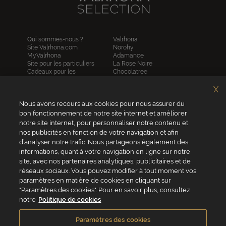
Qui sommes-nous ?
Valrhona
Site Valrhona.com
Norohy
MyValrhona
Adamance
Site pour les particuliers
La Rose Noire
Cadeaux pour les
Chocolatree
entreprises
Sosa
Avantages de commander
Pariani
X
en ligne
Villars
FAQ
Nous avons recours aux cookies pour nous assurer du
Republica del cacao
Contactez-nous
bon fonctionnement de notre site internet et améliorer
notre site internet, pour personnaliser notre contenu et
Service client
nos publicités en fonction de votre navigation et afin
04 75 07 51 51
d’analyser notre trafic. Nous partageons également des
informations, quant à votre navigation en ligne sur notre
Du lundi au jeudi : 8h - 18h
site, avec nos partenaires analytiques, publicitaires et de
Le vendredi : 8h - 17h
réseaux sociaux. Vous pouvez modifier à tout moment vos
paramètres en matière de cookies en cliquant sur
"Paramètres des cookies". Pour en savoir plus, consultez
notre
Politique de cookies
VALRHONA FRANCE - ZA Les Fleurons - 315 Allée des Bergerons -
26600 Mercurol - France
Paramètres des cookies