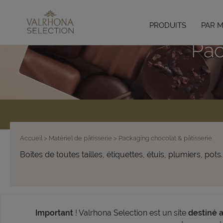
PRODUITS
PAR 
Pac
Accueil
> Matériel de pâtisserie
> Packaging chocolat & pâtisserie
Boîtes de toutes tailles, étiquettes, étuis, plumiers, 
Important
! Valrhona Selection est un site
destiné 