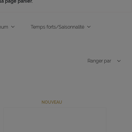
a page panier.
imum
Temps forts/Saisonnalité
Ranger par
NOUVEAU