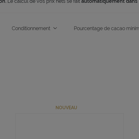
on.
Le calcul de vos prix nets se fait
automatiquement dans l
Conditionnement
Pourcentage de cacao min
NOUVEAU