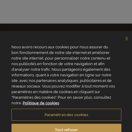
X
Nous avons recours aux cookies pour nous assurer du
bon fonctionnement de notre site internet et améliorer
notre site internet, pour personnaliser notre contenu et
nos publicités en fonction de votre navigation et afin
d’analyser notre trafic. Nous partageons également des
Qui sommes-nous ?
Valrhona
Site Valrhona.com
Norohy
informations, quant à votre navigation en ligne sur notre
MyValrhona
Adamance
site, avec nos partenaires analytiques, publicitaires et de
Site pour les particuliers
La Rose Noire
réseaux sociaux. Vous pouvez modifier à tout moment vos
Cadeaux pour les
Chocolatree
paramètres en matière de cookies en cliquant sur
entreprises
Sosa
Avantages de commander
"Paramètres des cookies". Pour en savoir plus, consultez
Pariani
en ligne
Villars
notre
Politique de cookies
FAQ
Republica del cacao
Contactez-nous
Paramètres des cookies
Service client
04 75 07 51 51
Tout refuser