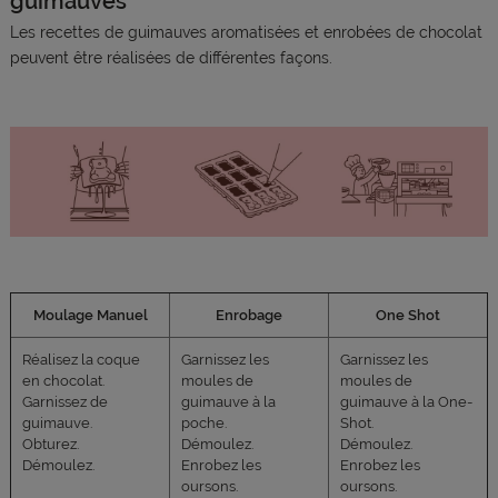
guimauves
Les recettes de guimauves aromatisées et enrobées de chocolat
peuvent être réalisées de différentes façons.
Moulage Manuel
Enrobage
One Shot
Réalisez la coque
Garnissez les
Garnissez les
en chocolat.
moules de
moules de
Garnissez de
guimauve à la
guimauve à la One-
guimauve.
poche.
Shot.
Obturez.
Démoulez.
Démoulez.
Démoulez.
Enrobez les
Enrobez les
oursons.
oursons.