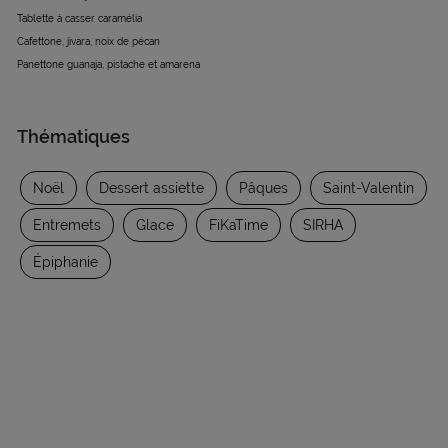
Tablette à casser caramélia
Cafettone, jivara, noix de pécan
Panettone guanaja, pistache et amarena
Thématiques
Noël
Dessert assiette
Pâques
Saint-Valentin
Entremets
Glace
FiKaTime
SIRHA
Épiphanie