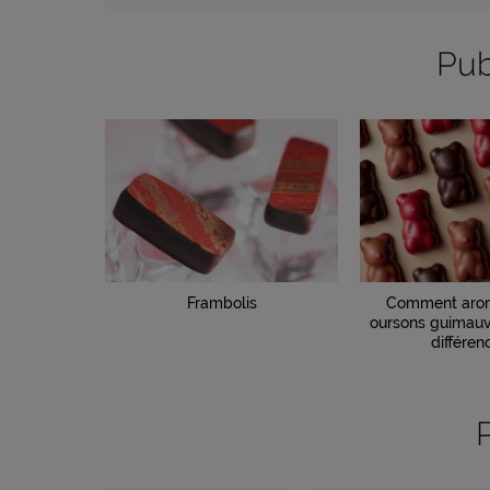
Pub
Frambolis
Comment arom
oursons guimauv
différenc