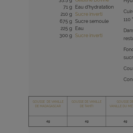
Hydr
71 g
Eau d’hydratation
Cuir
210 g
Sucre inverti
110 
675 g
Sucre semoule
225 g
Eau
Dans
300 g
Sucre inverti
rest
Fond
suc
Coul
Cons
GOUSSE DE VANILLE
GOUSSE DE VANILLE
GOUSSE D
DE MADAGASCAR
DE TAHITI
VANILLE DU ME
4g
4g
4g