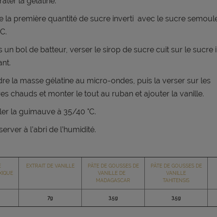
ater la gélatine.
e la première quantité de sucre inverti avec le sucre semou
°C.
 un bol de batteur, verser le sirop de sucre cuit sur le sucre
ant.
re la masse gélatine au micro-ondes, puis la verser sur les
res
chauds et monter le tout au ruban et ajouter la vanille.
er la guimauve à 35/40 °C.
erver à l’abri de l’humidité.
E
EXTRAIT DE VANILLE
PÂTE DE GOUSSES DE
PÂTE DE GOUSSES DE
XIQUE
VANILLE DE
VANILLE
MADAGASCAR
TAHITENSIS
7g
3,5g
3,5g