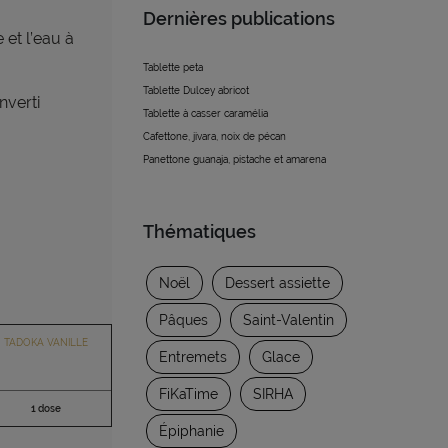
Dernières publications
le
et l’eau à
Tablette peta
Tablette Dulcey abricot
inverti
Tablette à casser caramélia
Cafettone, jivara, noix de pécan
Panettone guanaja, pistache et amarena
Thématiques
Noël
Dessert assiette
Pâques
Saint-Valentin
TADOKA VANILLE
Entremets
Glace
FiKaTime
SIRHA
1 dose
Épiphanie