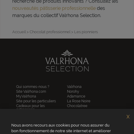
recherche de produits innovants ? Consultez les
nouveautés pâtisserie professionnelle
des
marques du collectif Valrhona Selection.
Accueil
> Chocolat professionnel
> Les pionniers
Qui sommes-nous ?
Valrhona
Site Valrhona.com
Norohy
MyValrhona
Adamance
Site pour les particuliers
La Rose Noire
Cadeaux pour les
Chocolatree
entreprises
Sosa
Avantages de commander
Pariani
X
en ligne
Villars
FAQ
Nous avons recours aux cookies pour nous assurer du
Republica del cacao
Contactez-nous
bon fonctionnement de notre site internet et améliorer