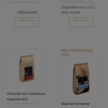
Réf : 45348/Carton de 2,7 kg
Réf : 1123234/Sac fèves 3 kg
Disponible sous 2 à 3
Indisponible
jours ouvrés.
Voir les prix
Voir les prix
INNOVATION SIRHA
2025
Chocolat noir Confection
Equateur 80%
Base lait fermenté
Réf : 46175/Sac fèves 3 kg