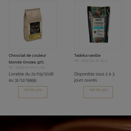
Chocolat de couleur
Tadoka vanille
Réf : 41835/Sac de 250 g
blonde Orozea 32%
Réf : 55858/Sac fèves 3 kg
Livrable du 21/09/2026
Disponible sous 2 à 3
au 31/12/9999
jours ouvrés.
Voir les prix
Voir les prix