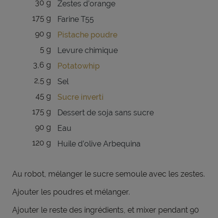
30 g
Zestes d’orange
175 g
Farine T55
90 g
Pistache poudre
5 g
Levure chimique
3,6 g
Potatowhip
2,5 g
Sel
45 g
Sucre inverti
175 g
Dessert de soja sans sucre
90 g
Eau
120 g
Huile d’olive Arbequina
Au robot, mélanger le sucre semoule avec les zestes.
Ajouter les poudres et mélanger.
Ajouter le reste des ingrédients, et mixer pendant 90