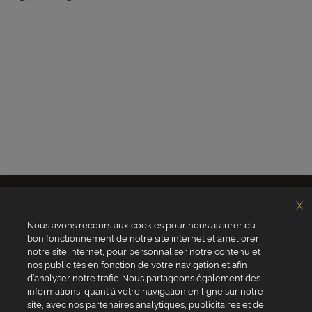
X
Nous avons recours aux cookies pour nous assurer du
bon fonctionnement de notre site internet et améliorer
notre site internet, pour personnaliser notre contenu et
nos publicités en fonction de votre navigation et afin
d’analyser notre trafic. Nous partageons également des
Qui sommes-nous ?
Valrhona
informations, quant à votre navigation en ligne sur notre
Site Valrhona.com
Norohy
site, avec nos partenaires analytiques, publicitaires et de
MyValrhona
Adamance