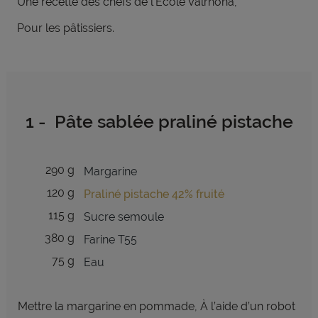
Une recette des chefs de l’École Valrhona,
Pour les pâtissiers.
1 - Pâte sablée praliné pistache
290 g
Margarine
120 g
Praliné pistache 42% fruité
115 g
Sucre semoule
380 g
Farine T55
75 g
Eau
Mettre la margarine en pommade, À l’aide d’un robot