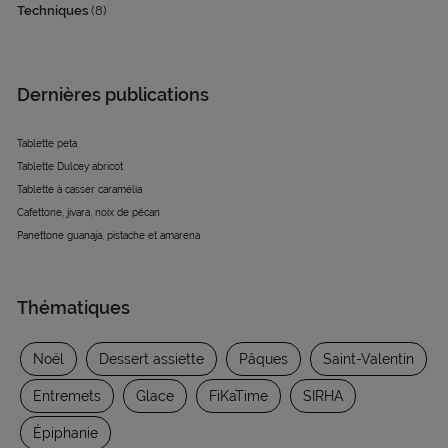
Techniques
(8)
Dernières publications
Tablette peta
Tablette Dulcey abricot
Tablette à casser caramélia
Cafettone, jivara, noix de pécan
Panettone guanaja, pistache et amarena
Thématiques
Noël
Dessert assiette
Pâques
Saint-Valentin
Entremets
Glace
FiKaTime
SIRHA
Épiphanie