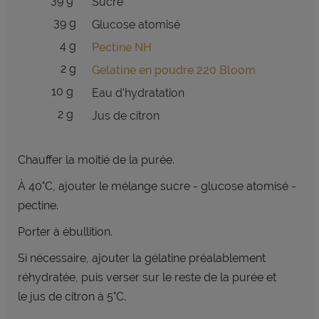
39 g
Sucre
39 g
Glucose atomisé
4 g
Pectine NH
2 g
Gelatine en poudre 220 Bloom
10 g
Eau d’hydratation
2 g
Jus de citron
Chauffer la moitié de la purée.
À 40°C, ajouter le mélange sucre - glucose atomisé -
pectine.
Porter à ébullition.
Si nécessaire, ajouter la gélatine préalablement
réhydratée, puis verser sur le reste de la purée et
le jus de citron à 5°C.