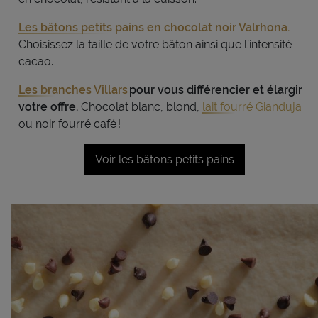
Les bâtons petits pains en chocolat noir Valrhona.
Choisissez la taille de votre bâton
ainsi que l’intensité
cacao.
Les branches Villars
pour vous différencier
et élargir
votre offre.
Chocolat blanc,
blond
,
lait fourré Gianduja
ou noir fourré café !
Voir les bâtons petits pains