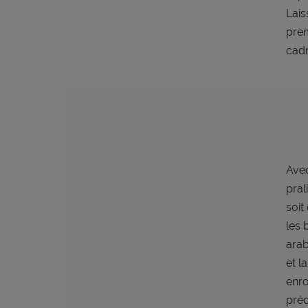
Lais
prem
cadr
Avec
pral
soit
les 
arab
et l
enro
préc