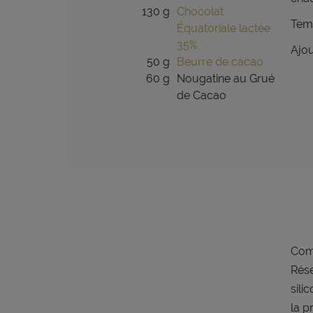
130 g
Chocolat
Temp
Équatoriale lactée
35%
Ajou
50 g
Beurre de cacao
60 g
Nougatine au Grué
de Cacao
Comm
Rése
sili
la p