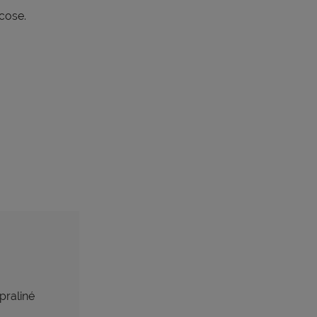
cose.
praliné