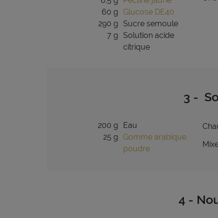
6.5 g
Pectine jaune
60 g
Glucose DE40
290 g
Sucre semoule
7 g
Solution acide
citrique
3 - S
200 g
Eau
Chau
25 g
Gomme arabique
Mixe
poudre
4 - No