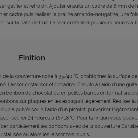
ser gélifier et refroidir. Ajouter ensuite un cadre de 6 mm de 
ier cadre puis réaliser le praliné amande-nougatine, une foi
er sur la pâte de fruit. Laisser cristalliser plusieurs heures à 1
Finition
 de la couverture noire à 35/40 °C, chablonner la surface de 
iné. Laisser cristalliser et décadrer. Ensuite à l'aide d'une gui
 en bonbon de chocolat ou en petites barres en format snack
bonbons sur plaques en les espaçant légèrement. Réaliser la 
ique à pulvériser. À l'aide d'un pistolet, pulvériser légèreme
aisser sécher 24 heures à 16/18 °C. Pour la finition vous pouve
ber partiellement les bonbons avec de la couverture Caraïb
ristallisée ou alors les laisser tels-quels.