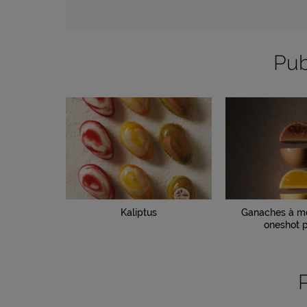
Pub
Kaliptus
Ganaches à mo
oneshot p