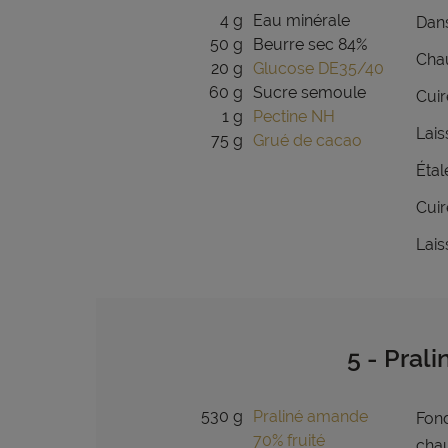
4 g
Eau minérale
Dans
50 g
Beurre sec 84%
Chau
20 g
Glucose DE35/40
60 g
Sucre semoule
Cuir
1 g
Pectine NH
Lais
75 g
Grué de cacao
Étal
Cuir
Lais
5 - Pral
530 g
Praliné amande
Fond
70% fruité
chau