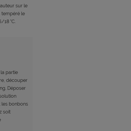
hauteur sur le
s tempéré le
6/18 °C.
la partie
tare, découper
ing. Déposer
solution
nt les bonbons
z soit
e