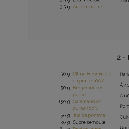
Tiéd
3.5 g
Acide citrique
2 -
50 g
Citron Femminello
Dans
en purée 100%
À 40
50 g
Bergamote en
purée
À 60
150 g
Calamansi en
Port
purée 100%
50 g
Jus de pomme
Cuir
30 g
Sucre semoule
Une 