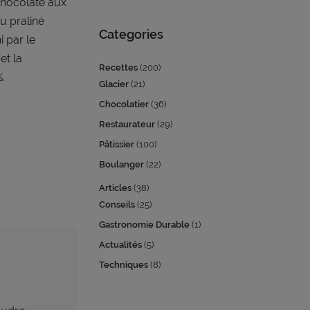
chocolaté aux
du praliné
Categories
 par le
et la
Recettes
(200)
.
Glacier
(21)
Chocolatier
(36)
Restaurateur
(29)
Pâtissier
(100)
Boulanger
(22)
Articles
(38)
Conseils
(25)
Gastronomie Durable
(1)
Actualités
(5)
Techniques
(8)