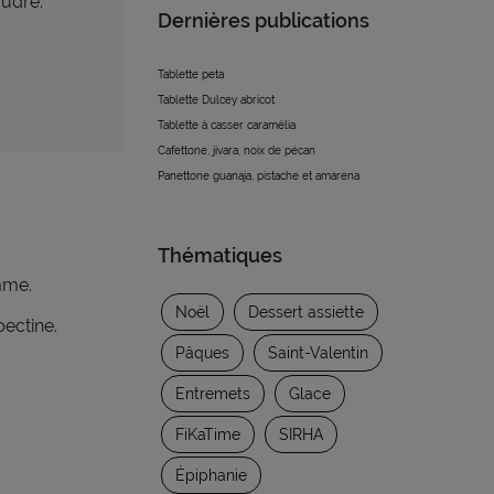
oudre.
Dernières publications
Tablette peta
Tablette Dulcey abricot
Tablette à casser caramélia
Cafettone, jivara, noix de pécan
Panettone guanaja, pistache et amarena
Thématiques
mme.
Noël
Dessert assiette
pectine.
Pâques
Saint-Valentin
Entremets
Glace
FiKaTime
SIRHA
Épiphanie