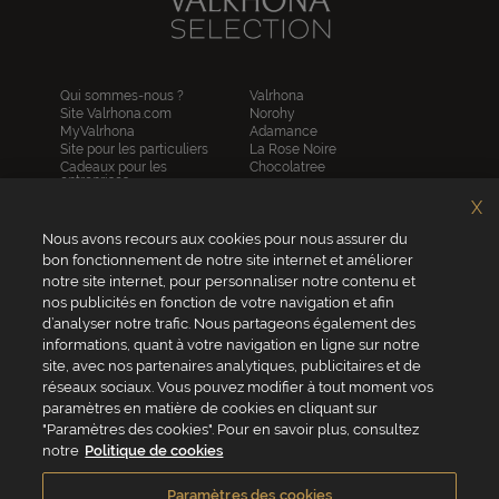
Qui sommes-nous ?
Valrhona
Site Valrhona.com
Norohy
MyValrhona
Adamance
Site pour les particuliers
La Rose Noire
Cadeaux pour les
Chocolatree
entreprises
Sosa
Avantages de commander
Pariani
X
en ligne
Villars
FAQ
Nous avons recours aux cookies pour nous assurer du
Republica del cacao
Contactez-nous
bon fonctionnement de notre site internet et améliorer
notre site internet, pour personnaliser notre contenu et
Service client
nos publicités en fonction de votre navigation et afin
04 75 07 51 51
d’analyser notre trafic. Nous partageons également des
informations, quant à votre navigation en ligne sur notre
Du lundi au jeudi : 8h - 18h
site, avec nos partenaires analytiques, publicitaires et de
Le vendredi : 8h - 17h
réseaux sociaux. Vous pouvez modifier à tout moment vos
paramètres en matière de cookies en cliquant sur
"Paramètres des cookies". Pour en savoir plus, consultez
notre
Politique de cookies
VALRHONA FRANCE - ZA Les Fleurons - 315 Allée des Bergerons -
26600 Mercurol - France
Paramètres des cookies