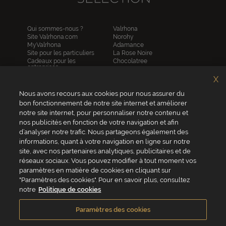
Qui sommes-nous ?
Valrhona
Site Valrhona.com
Norohy
MyValrhona
Adamance
Site pour les particuliers
La Rose Noire
Cadeaux pour les
Chocolatree
entreprises
Sosa
Avantages de commander
Pariani
X
en ligne
Villars
FAQ
Republica del cacao
Nous avons recours aux cookies pour nous assurer du
Contactez-nous
bon fonctionnement de notre site internet et améliorer
notre site internet, pour personnaliser notre contenu et
Service client
nos publicités en fonction de votre navigation et afin
04 75 07 51 51
d’analyser notre trafic. Nous partageons également des
informations, quant à votre navigation en ligne sur notre
Du lundi au jeudi : 8h - 18h
site, avec nos partenaires analytiques, publicitaires et de
Le vendredi : 8h - 17h
réseaux sociaux. Vous pouvez modifier à tout moment vos
paramètres en matière de cookies en cliquant sur
"Paramètres des cookies". Pour en savoir plus, consultez
notre
Politique de cookies
VALRHONA FRANCE - ZA Les Fleurons - 315 Allée des Bergerons -
26600 Mercurol - France
Paramètres des cookies
Conditions générales de vente
Politique de cookies
Vie privée