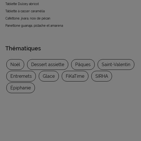
Tablette Dulcey abricot
Tablette à casser caramélia
Cafettone, jivara, noix de pécan
Panettone guanaja, pistache et amarena
Thématiques
Noël
Dessert assiette
Pâques
Saint-Valentin
Entremets
Glace
FiKaTime
SIRHA
Épiphanie