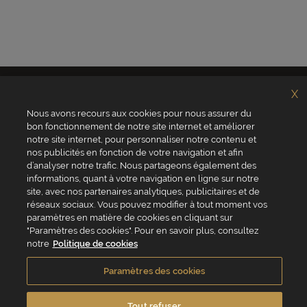
X
Nous avons recours aux cookies pour nous assurer du
bon fonctionnement de notre site internet et améliorer
notre site internet, pour personnaliser notre contenu et
nos publicités en fonction de votre navigation et afin
d’analyser notre trafic. Nous partageons également des
Qui sommes-nous ?
Valrhona
informations, quant à votre navigation en ligne sur notre
Site Valrhona.com
Norohy
site, avec nos partenaires analytiques, publicitaires et de
MyValrhona
Adamance
réseaux sociaux. Vous pouvez modifier à tout moment vos
Site pour les particuliers
La Rose Noire
Cadeaux pour les
Chocolatree
paramètres en matière de cookies en cliquant sur
entreprises
Sosa
"Paramètres des cookies". Pour en savoir plus, consultez
Avantages de commander
Pariani
notre
Politique de cookies
en ligne
Villars
FAQ
Republica del cacao
Contactez-nous
Paramètres des cookies
Service client
Tout refuser