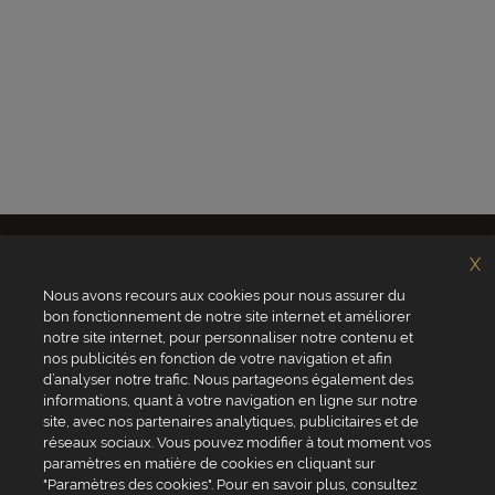
X
Nous avons recours aux cookies pour nous assurer du
bon fonctionnement de notre site internet et améliorer
notre site internet, pour personnaliser notre contenu et
nos publicités en fonction de votre navigation et afin
d’analyser notre trafic. Nous partageons également des
Qui sommes-nous ?
Valrhona
informations, quant à votre navigation en ligne sur notre
Site Valrhona.com
Norohy
site, avec nos partenaires analytiques, publicitaires et de
MyValrhona
Adamance
Site pour les particuliers
La Rose Noire
réseaux sociaux. Vous pouvez modifier à tout moment vos
Cadeaux pour les
Chocolatree
paramètres en matière de cookies en cliquant sur
entreprises
Sosa
"Paramètres des cookies". Pour en savoir plus, consultez
Avantages de commander
Pariani