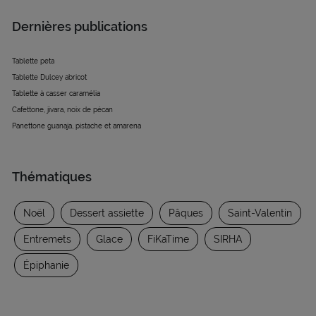
Dernières publications
Tablette peta
Tablette Dulcey abricot
Tablette à casser caramélia
Cafettone, jivara, noix de pécan
Panettone guanaja, pistache et amarena
Thématiques
Noël
Dessert assiette
Pâques
Saint-Valentin
Entremets
Glace
FiKaTime
SIRHA
Épiphanie