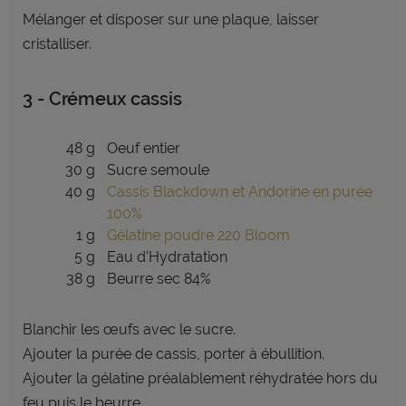
Mélanger et disposer sur une plaque, laisser
cristalliser.
3 - Crémeux cassis
48 g
Oeuf entier
30 g
Sucre semoule
40 g
Cassis Blackdown et Andorine en purée
100%
1 g
Gélatine poudre 220 Bloom
5 g
Eau d’Hydratation
38 g
Beurre sec 84%
Blanchir les œufs avec le sucre.
Ajouter la purée de cassis, porter à ébullition.
Ajouter la gélatine préalablement réhydratée hors du
feu puis le beurre.