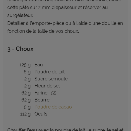
cette pâte sur 2 mm d'épaisseur et réserver au
surgélateur.
Détailler à l’emporte-pièce ou à l’aide d’une douille en
fonction de la taille de vos choux.
3 - Choux
125 g
Eau
6 g
Poudre de lait
2 g
Sucre semoule
2 g
Fleur de sel
62 g
Farine T55
62 g
Beurre
5 g
Poudre de cacao
112 g
Oeufs
Chauffer l’eau avec la poudre de lait, le sucre, le sel et