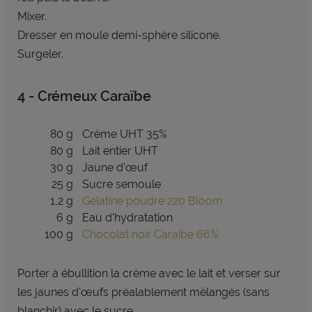
Mixer.
Dresser en moule demi-sphère silicone.
Surgeler.
4 - Crémeux Caraïbe
80 g
Crème UHT 35%
80 g
Lait entier UHT
30 g
Jaune d’œuf
25 g
Sucre semoule
1,2 g
Gélatine poudre 220 Bloom
6 g
Eau d’hydratation
100 g
Chocolat noir Caraïbe 66%
Porter à ébullition la crème avec le lait et verser sur
les jaunes d'œufs préalablement mélangés (sans
blanchir) avec le sucre.