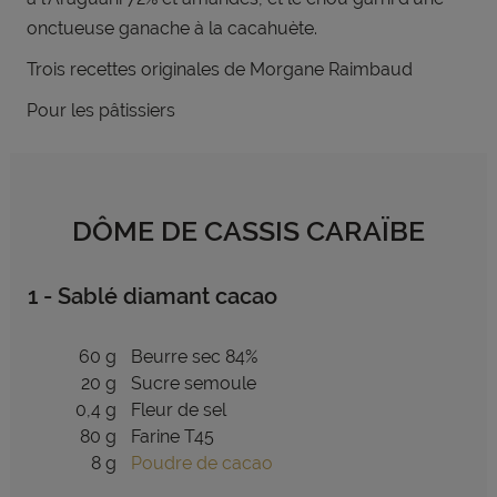
onctueuse ganache à la cacahuète.
Trois recettes originales de Morgane Raimbaud
Pour les pâtissiers
DÔME DE CASSIS CARAÏBE
1 - Sablé diamant cacao
60 g
Beurre sec 84%
20 g
Sucre semoule
0,4 g
Fleur de sel
80 g
Farine T45
8 g
Poudre de cacao