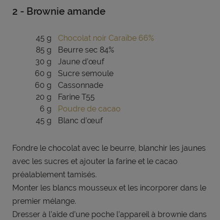
2 - Brownie amande
45 g
Chocolat noir Caraïbe 66%
85 g
Beurre sec 84%
30 g
Jaune d’œuf
60 g
Sucre semoule
60 g
Cassonnade
20 g
Farine T55
6 g
Poudre de cacao
45 g
Blanc d’œuf
Fondre le chocolat avec le beurre, blanchir les jaunes
avec les sucres et ajouter la farine et le cacao
préalablement tamisés.
Monter les blancs mousseux et les incorporer dans le
premier mélange.
Dresser à l’aide d’une poche l’appareil à brownie dans