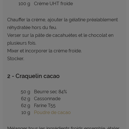
100 g
Crème UHT froide
Chauffer la crème, ajouter la gélatine préalablement
réhydratée hors du feu.
Verser sur la pâte de cacahuètes et le chocolat en
plusieurs fois.
Mixer et incorporer la crème froide.
Stocker.
2 - Craquelin cacao
50 g
Beurre sec 84%
62 g
Cassonnade
62 g
Farine T55
10 g
Poudre de cacao
Mélanger tous les ingrédients froids ensemble, étaler