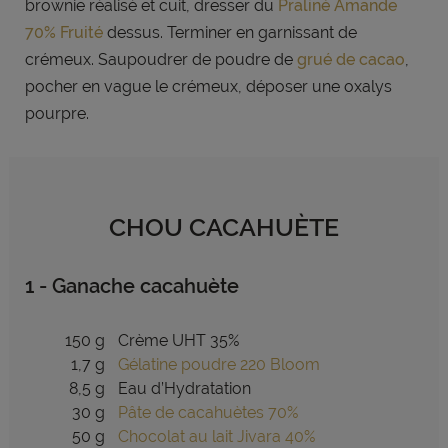
brownie réalisé et cuit, dresser du
Praliné Amande
70% Fruité
dessus. Terminer en garnissant de
crémeux. Saupoudrer de poudre de
grué de cacao
,
pocher en vague le crémeux, déposer une oxalys
pourpre.
CHOU CACAHUÈTE
1 - Ganache cacahuète
150 g
Crème UHT 35%
1,7 g
Gélatine poudre 220 Bloom
8,5 g
Eau d’Hydratation
30 g
Pâte de cacahuètes 70%
50 g
Chocolat au lait Jivara 40%