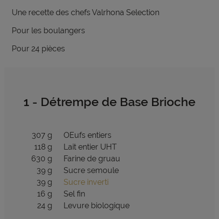
Une recette d
es chefs Valrhona Selection
Pour les boulangers
Pour 24 pièces
1 - Détrempe de Base Brioche
307 g
OEufs entiers
118 g
Lait entier UHT
630 g
Farine de gruau
39 g
Sucre semoule
39 g
Sucre inverti
16 g
Sel fin
24 g
Levure biologique