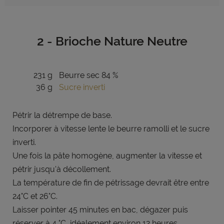
2 - Brioche Nature Neutre
231 g
Beurre sec 84 %
36 g
Sucre inverti
Pétrir la détrempe de base
.
Incorporer à vitesse lente le beurre
ramolli et le sucre
inverti.
Une fois la pâte homogène,
augmenter la vitesse et
pétrir jusqu'à
décollement.
La température de fin de pétrissage
devrait être entre
24°C et 26°C.
Laisser pointer 45 minutes en
bac, dégazer puis
réserver à 4 °C,
idéalement environ 12 heures.