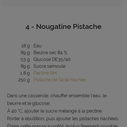
4 - Nougatine Pistache
18 g
Eau
89 g
Beurre sec 84 %
53 g
Glucose DE35/40
89 g
Sucre semoule
1,8 g
Pectine NH
250 g
Pistache de Sicile hachée
Dans une casserole, chauffer
ensemble l'eau, le
beurre et le
glucose.
Á 40 °C, ajouter le sucre mélangé à
la pectine.
Porter à ébullition, puis ajouter les
pistaches hachées.
Étaler cette masse aussitôt, le plus
finement possible