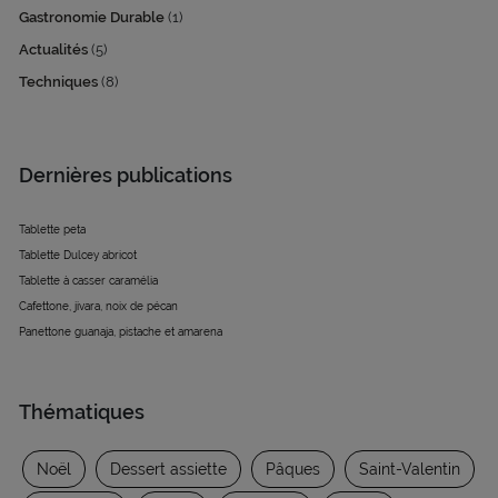
Gastronomie Durable
(1)
Actualités
(5)
Techniques
(8)
Dernières publications
Tablette peta
Tablette Dulcey abricot
Tablette à casser caramélia
Cafettone, jivara, noix de pécan
Panettone guanaja, pistache et amarena
Thématiques
Noël
Dessert assiette
Pâques
Saint-Valentin