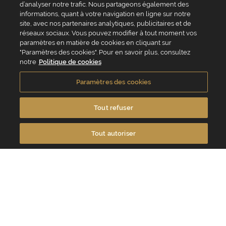
d’analyser notre trafic. Nous partageons également des
Qui sommes-nous ?
Valrhona
informations, quant à votre navigation en ligne sur notre
Site Valrhona.com
Norohy
site, avec nos partenaires analytiques, publicitaires et de
MyValrhona
Adamance
réseaux sociaux. Vous pouvez modifier à tout moment vos
Site pour les particuliers
La Rose Noire
paramètres en matière de cookies en cliquant sur
Cadeaux pour les
Chocolatree
entreprises
Sosa
"Paramètres des cookies". Pour en savoir plus, consultez
Avantages de commander
Pariani
notre
Politique de cookies
en ligne
Villars
FAQ
Republica del cacao
Contactez-nous
Paramètres des cookies
Service client
Tout refuser
04 75 07 51 51
Du lundi au jeudi : 8h - 18h
Tout autoriser
Le vendredi : 8h - 17h
Contactez-nous
VALRHONA FRANCE - ZA Les Fleurons - 315 Allée des Bergerons -
26600 Mercurol - France
Conditions générales de vente
Politique de cookies
Vie privée
Mentions légales
Crédits
Accessibilité