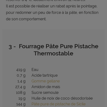
Il est possible de réaliser un rabat
après le pointage,
pour redonner
un peu de force à la pâte, en fonction
de son comportement.
3 - Fourrage Pâte Pure Pistache
Thermostable
419 g
Eau
0,7 g
Acide tartrique
1,4 g
Gomme gellane
27,4 g
Amidon de maïs
108 g
Sucre semoule
19 g
Huile de noix de coco désodorisée
144 g
Pâte pure de pistache de Sicile