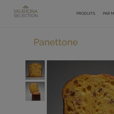
PRODUITS
PAR 
Accueil
> Blog
> Recettes
> Panettone
Panettone