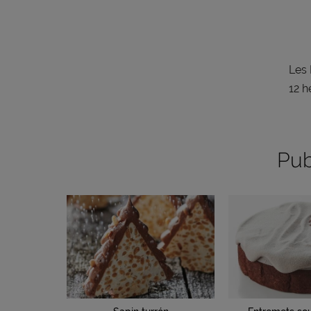
Les 
12 h
Pub