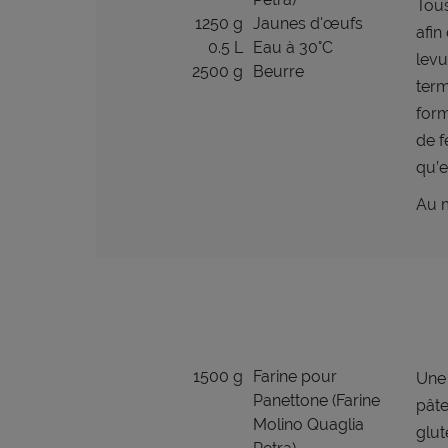
Tous
1250 g
Jaunes d'œufs
afin
0.5 L
Eau à 30°C
levu
2500 g
Beurre
term
form
de f
qu’e
Au m
1500 g
Farine pour
Une 
Panettone (Farine
pâte
Molino Quaglia
glut