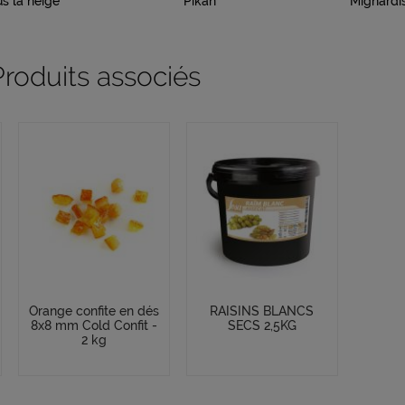
s la neige
Pikan
Mignardis
Produits associés
Orange confite en dés
RAISINS BLANCS
8x8 mm Cold Confit -
SECS 2,5KG
2 kg