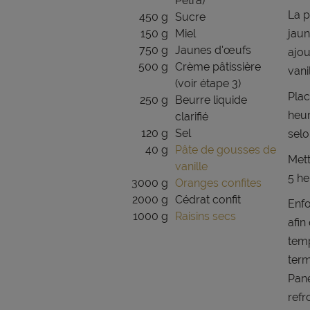
Petra)
La p
450 g
Sucre
150 g
Miel
jaun
750 g
Jaunes d'œufs
ajou
500 g
Crème pâtissière
vani
(voir étape 3)
Plac
250 g
Beurre liquide
heur
clarifié
120 g
Sel
selo
40 g
Pâte de gousses de
Mett
vanille
5 he
3000 g
Oranges confites
2000 g
Cédrat confit
Enfo
1000 g
Raisins secs
afin
temp
term
Pane
refr