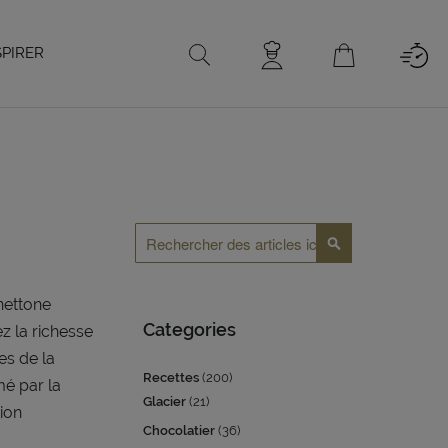
SPIRER
Rechercher
Rechercher
nettone
Categories
iez la richesse
es de la
Recettes
(200)
mé par la
Glacier
(21)
tion
Chocolatier
(36)