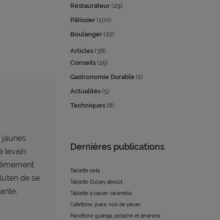
Restaurateur
(29)
Pâtissier
(100)
Boulanger
(22)
Articles
(38)
Conseils
(25)
Gastronomie Durable
(1)
Actualités
(5)
Techniques
(8)
s jaunes
Dernières publications
e levain
xtrêmement
Tablette peta
gluten de se
Tablette Dulcey abricot
ante.
Tablette à casser caramélia
Cafettone, jivara, noix de pécan
Panettone guanaja, pistache et amarena