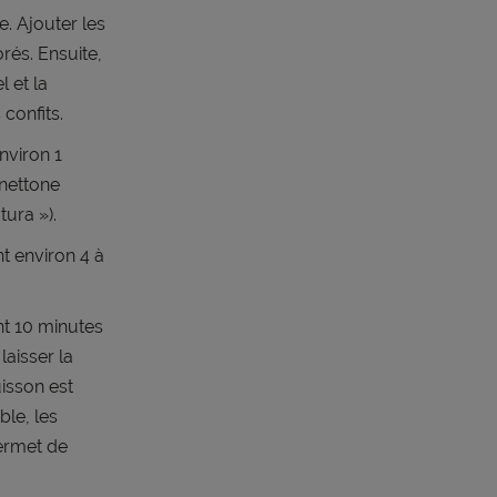
e. Ajouter les
rés. Ensuite,
l et la
 confits.
nviron 1
anettone
tura »).
t environ 4 à
nt 10 minutes
laisser la
isson est
ble, les
permet de