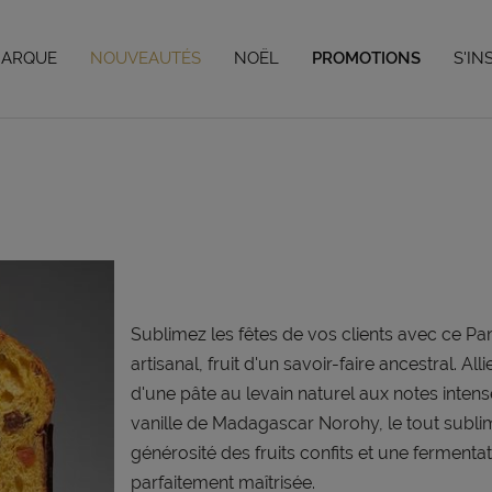
Vous avez jusqu'au 04/09/26 pour vos préco de Noël,
en savoir plus
MARQUE
NOUVEAUTÉS
NOËL
PROMOTIONS
S'IN
Sublimez les fêtes de vos clients avec ce Pa
artisanal, fruit d'un savoir-faire ancestral. All
d'une pâte au levain naturel aux notes intens
vanille de Madagascar Norohy, le tout subli
générosité des fruits confits et une fermenta
parfaitement maîtrisée.