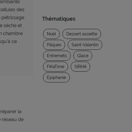
e ambiante
cellules des
e pétrissage
Thématiques
te sèche et
en chambre
Noël
Dessert assiette
squ’à ce
Pâques
Saint-Valentin
Entremets
Glace
FiKaTime
SIRHA
Épiphanie
préparer la
le réseau de