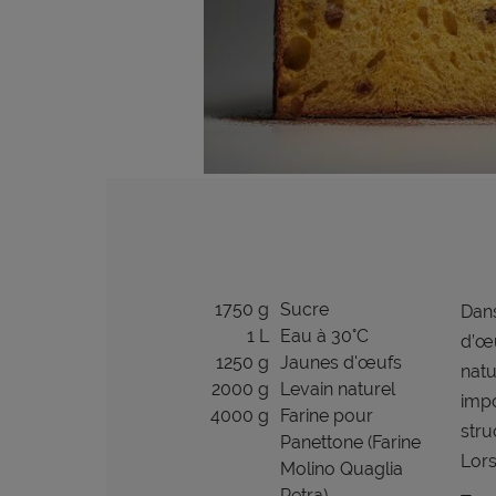
1750 g
Sucre
Dans
1 L
Eau à 30°C
d’œu
1250 g
Jaunes d'œufs
natu
2000 g
Levain naturel
impo
4000 g
Farine pour
stru
Panettone (Farine
Lors
Molino Quaglia
Petra)