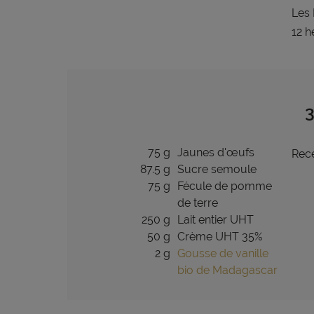
Les 
12 h
3
75 g
Jaunes d'œufs
Rece
87.5 g
Sucre semoule
75 g
Fécule de pomme
de terre
250 g
Lait entier UHT
50 g
Crème UHT 35%
2 g
Gousse de vanille
bio de Madagascar