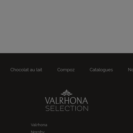
Chocolat au lait
Compoz
Catalogues
No
Valrhona
Norohy