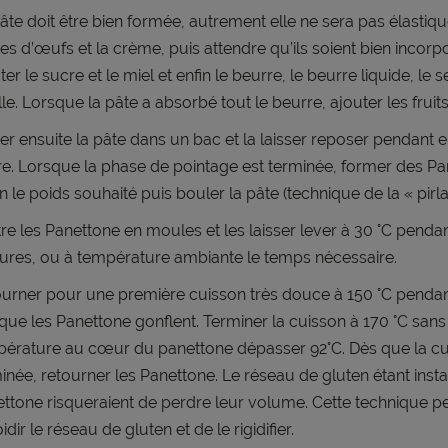
âte doit être bien formée, autrement elle ne sera pas élastiqu
es d’œufs et la crème, puis attendre qu’ils soient bien incorpo
ter le sucre et le miel et enfin le beurre, le beurre liquide, le se
lle. Lorsque la pâte a absorbé tout le beurre, ajouter les fruits
er ensuite la pâte dans un bac et la laisser reposer pendant e
e. Lorsque la phase de pointage est terminée, former des P
n le poids souhaité puis bouler la pâte (technique de la « pirla
re les Panettone en moules et les laisser lever à 30 °C pendan
ures, ou à température ambiante le temps nécessaire.
urner pour une première cuisson très douce à 150 °C penda
 que les Panettone gonflent. Terminer la cuisson à 170 °C sans 
érature au cœur du panettone dépasser 92°C. Dès que la cu
inée, retourner les Panettone. Le réseau de gluten étant insta
ttone risqueraient de perdre leur volume. Cette technique 
oidir le réseau de gluten et de le rigidifier.