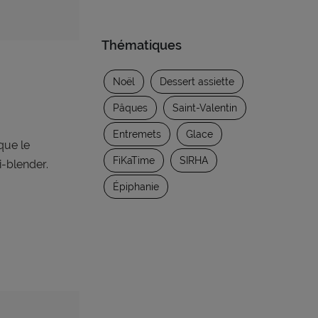
Thématiques
Noël
Dessert assiette
Pâques
Saint-Valentin
Entremets
Glace
que le
FiKaTime
SIRHA
i-blender.
Épiphanie