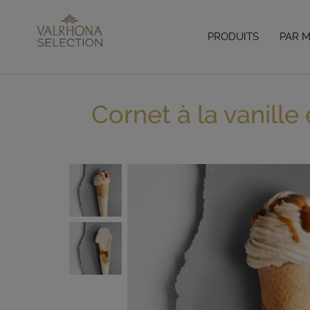
PRODUITS
PAR 
Accueil
> Blog
> Recettes
> Glacier
> Cornet à la vanille et au caramel
Cornet à la vanille