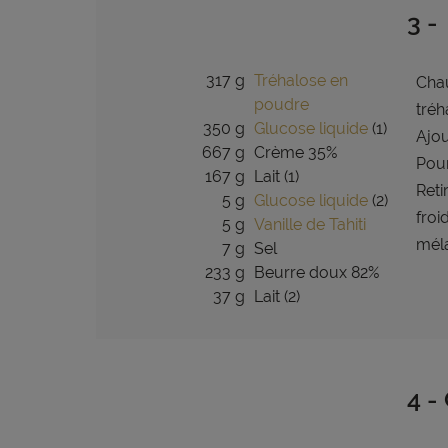
3 -
317 g
Tréhalose en
Chau
poudre
tréh
350 g
Glucose liquide
(1)
Ajou
667 g
Crème 35%
Pour
167 g
Lait (1)
Reti
5 g
Glucose liquide
(2)
froi
5 g
Vanille de Tahiti
méla
7 g
Sel
233 g
Beurre doux 82%
37 g
Lait (2)
4 -