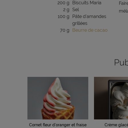
200 g
Biscuits Maria
Fair
2 g
Sel
méla
100 g
Pâte d'amandes
grillées
70 g
Beurre de cacao
Pub
Cornet fleur d'oranger et fraise
Crème glacé