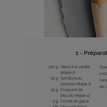
1 - Prépara
150 g
Glace à la vanille
Trem
(étape 2)
cris
25 g
Garniture au
cara
caramel (étape 3)
de c
15 g
Croquant de
biscuits (étape 4)
5 g
Cornet de glace
QS
Chocolat blanc