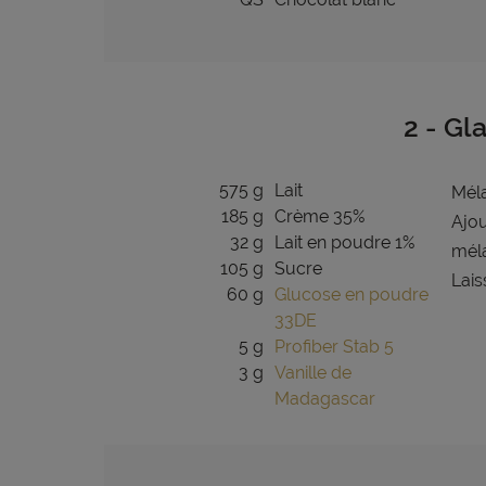
2 - Gl
575 g
Lait
Méla
185 g
Crème 35%
Ajou
32 g
Lait en poudre 1%
méla
105 g
Sucre
Lais
60 g
Glucose en poudre
33DE
5 g
Profiber Stab 5
3 g
Vanille de
Madagascar