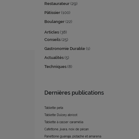
Restaurateur
(29)
Pâtissier
(100)
Boulanger
(22)
Articles
(38)
Conseils
(25)
Gastronomie Durable
(1)
Actualités
(5)
Techniques
(8)
Dernières publications
Tablette peta
Tablette Dulcey abricot
Tablette à casser caramélia
Cafettone, jivara, noix de pécan
Panettone guanaja, pistache et amarena