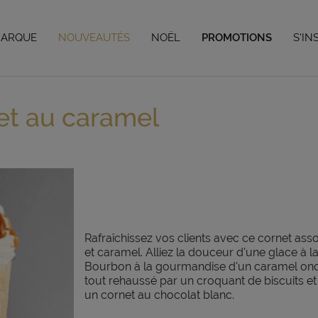
Vous avez jusqu'au 04/09/26 pour vos préco de Noël,
en savoir plus
MARQUE
NOUVEAUTÉS
NOËL
PROMOTIONS
S'IN
 et au caramel
Rafraîchissez vos clients avec ce cornet asso
et caramel. Alliez la douceur d'une glace à la
Bourbon à la gourmandise d'un caramel onc
tout rehaussé par un croquant de biscuits et
un cornet au chocolat blanc.