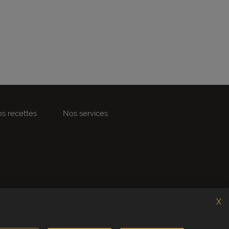
s recettes
Nos services
X
Service client
04 75 07 51 51