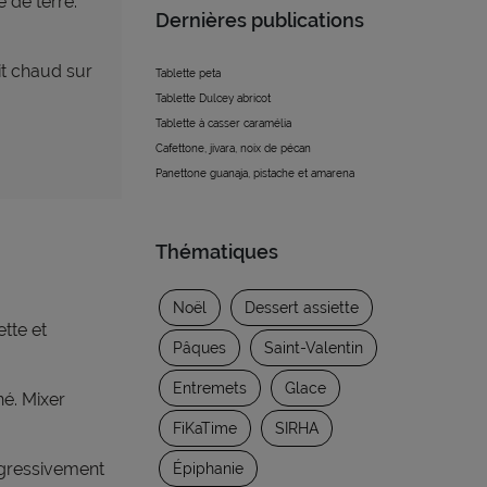
 de terre.
Dernières publications
ait chaud sur
Tablette peta
Tablette Dulcey abricot
Tablette à casser caramélia
Cafettone, jivara, noix de pécan
Panettone guanaja, pistache et amarena
Thématiques
Noël
Dessert assiette
tte et
Pâques
Saint-Valentin
Entremets
Glace
é. Mixer
FiKaTime
SIRHA
ogressivement
Épiphanie