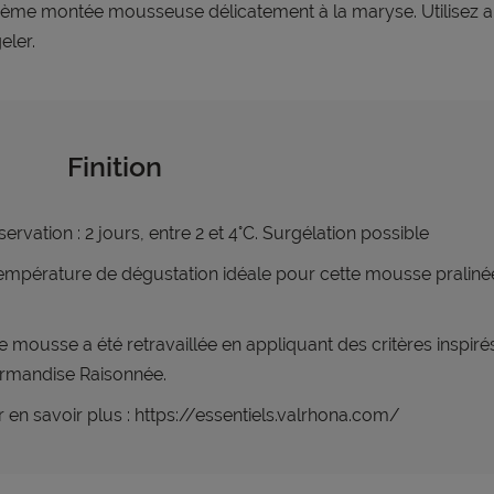
rème montée mousseuse délicatement à la maryse. Utilisez au
eler.
Finition
ervation : 2 jours, entre 2 et 4°C. Surgélation possible
empérature de dégustation idéale pour cette mousse praliné
e mousse a été retravaillée en appliquant des critères inspiré
rmandise Raisonnée.
 en savoir plus : https://essentiels.valrhona.com/