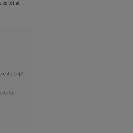
ssitôt et
e est de 4/
s de la