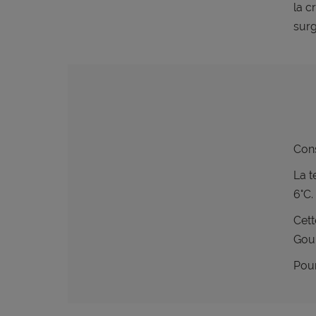
la c
surg
Cons
La t
6°C.
Cett
Gou
Pour