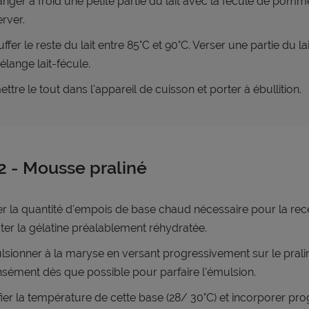
nger à froid une petite partie du lait avec la fécule de pomme
rver.
ffer le reste du lait entre 85°C et 90°C. Verser une partie du l
élange lait-fécule.
ttre le tout dans l'appareil de cuisson et porter à ébullition.
2 - Mousse praliné
r la quantité d'empois de base chaud nécessaire pour la rece
ter la gélatine préalablement réhydratée.
sionner à la maryse en versant progressivement sur le pralin
nsément dès que possible pour parfaire l'émulsion.
fier la température de cette base (28/ 30°C) et incorporer pr