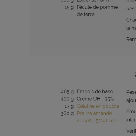
Méla
15 g
Fécule de pomme
Rése
de terre
Chau
le m
Reme
465 g
Empois de base
Pese
400 g
Crème UHT 35%
ajou
13 g
Gélatine en poudre
Émul
360 g
Praliné amande
inte
noisette 50% fruité
Véri