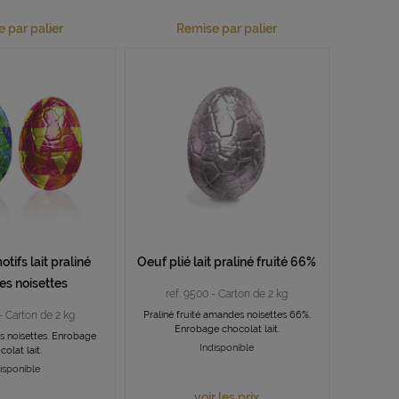
 par palier
Remise par palier
tifs lait praliné
Oeuf plié lait praliné fruité 66%
s noisettes
ref. 9500 - Carton de 2 kg
 - Carton de 2 kg
Praliné fruité amandes noisettes 66%.
Enrobage chocolat lait.
s noisettes. Enrobage
Indisponible
colat lait.
isponible
voir les prix