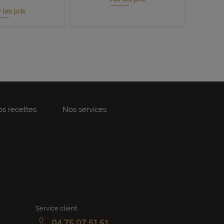
r les prix
s recettes
Nos services
Service client
04 75 07 51 51