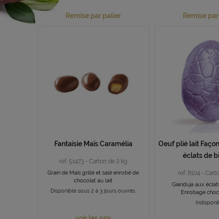
Remise par palier
Remise par 
Fantaisie Maïs Caramélia
Oeuf plié lait Faço
éclats de b
ref. 51473 - Carton de 2 kg
Grain de Maïs grillé et salé enrobé de
ref. 8104 - Cart
chocolat au lait
Gianduja aux éclats
Disponible sous 2 à 3 jours ouvrés.
Enrobage choco
Indisponi
voir les prix