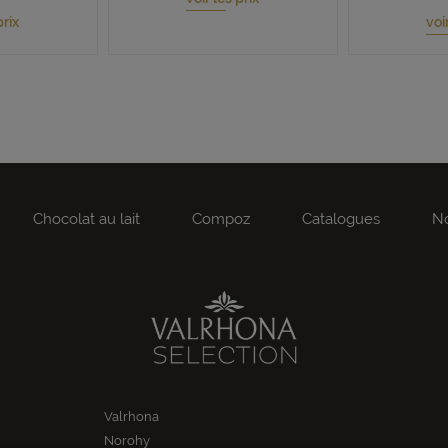
prix
voi
Chocolat au lait
Compoz
Catalogues
No
Valrhona
Norohy