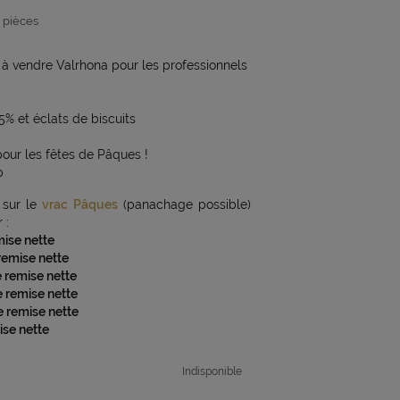
 pièces
 à vendre Valrhona pour les professionnels
55% et éclats de biscuits
our les fêtes de Pâques !
p
sur le
vrac Pâques
(panachage possible)
 :
mise nette
 remise nette
e remise nette
e remise nette
e remise nette
ise nette
Indisponible