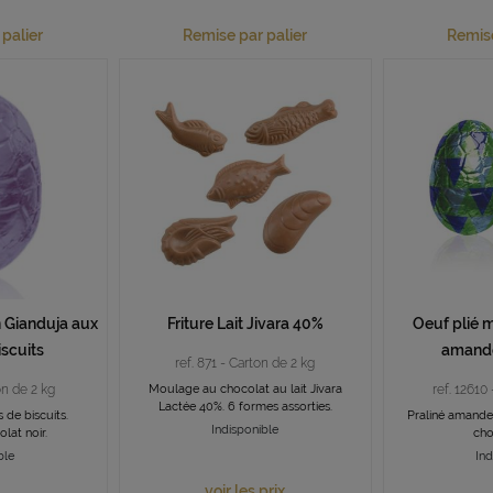
palier
Remise par palier
Remise
n Gianduja aux
Friture Lait Jivara 40%
Oeuf plié mo
iscuits
amande
ref. 871 - Carton de 2 kg
on de 2 kg
Moulage au chocolat au lait Jivara
ref. 12610
Lactée 40%. 6 formes assorties.
 de biscuits.
Praliné amande
Indisponible
lat noir.
cho
ble
Ind
voir les prix