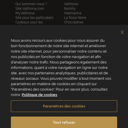
Qui sommes-nous ?
Valrhona
Site Valrhona.com
Norohy
MyValrhona
Adamance
Site pour les particuliers
La Rose Noire
Cadeaux pour les
Chocolatree
entreprises
Sosa
Avantages de commander
Pariani
X
en ligne
Villars
FAQ
Nous avons recours aux cookies pour nous assurer du
Republica del cacao
Contactez-nous
bon fonctionnement de notre site internet et améliorer
notre site internet, pour personnaliser notre contenu et
Service client
nos publicités en fonction de votre navigation et afin
04 75 07 51 51
d’analyser notre trafic. Nous partageons également des
informations, quant à votre navigation en ligne sur notre
Du lundi au jeudi : 8h - 18h
site, avec nos partenaires analytiques, publicitaires et de
Le vendredi : 8h - 17h
réseaux sociaux. Vous pouvez modifier à tout moment vos
paramètres en matière de cookies en cliquant sur
"Paramètres des cookies". Pour en savoir plus, consultez
notre
Politique de cookies
VALRHONA FRANCE - ZA Les Fleurons - 315 Allée des Bergerons -
26600 Mercurol - France
Paramètres des cookies
Conditions générales de vente
Politique de cookies
Vie privée
Mentions légales
Crédits
Accessibilité
Tout refuser