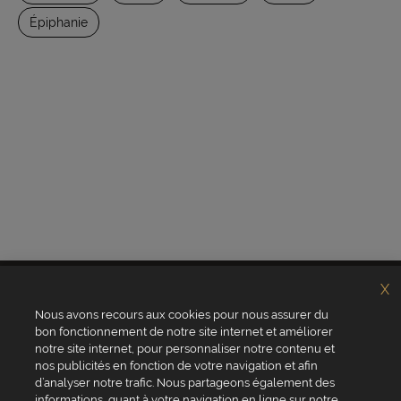
Épiphanie
X
Nous avons recours aux cookies pour nous assurer du
bon fonctionnement de notre site internet et améliorer
notre site internet, pour personnaliser notre contenu et
nos publicités en fonction de votre navigation et afin
d’analyser notre trafic. Nous partageons également des
informations, quant à votre navigation en ligne sur notre
Qui sommes-nous ?
Valrhona