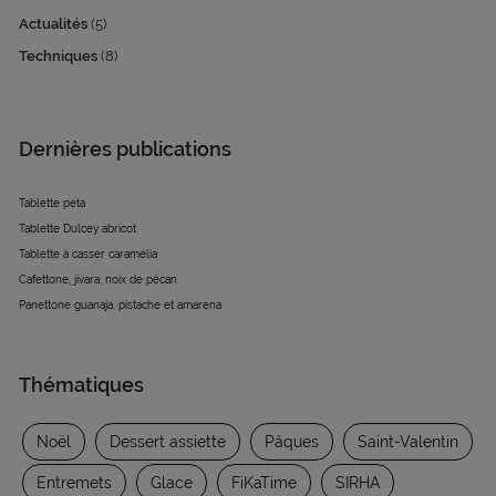
Actualités
(5)
Techniques
(8)
Dernières publications
Tablette peta
Tablette Dulcey abricot
Tablette à casser caramélia
Cafettone, jivara, noix de pécan
Panettone guanaja, pistache et amarena
Thématiques
Noël
Dessert assiette
Pâques
Saint-Valentin
Entremets
Glace
FiKaTime
SIRHA