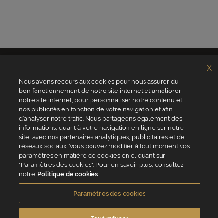
X
Nous avons recours aux cookies pour nous assurer du
bon fonctionnement de notre site internet et améliorer
notre site internet, pour personnaliser notre contenu et
nos publicités en fonction de votre navigation et afin
d’analyser notre trafic. Nous partageons également des
Qui sommes-nous ?
Valrhona
informations, quant à votre navigation en ligne sur notre
Site Valrhona.com
Norohy
site, avec nos partenaires analytiques, publicitaires et de
MyValrhona
Adamance
réseaux sociaux. Vous pouvez modifier à tout moment vos
Site pour les particuliers
La Rose Noire
Cadeaux pour les
Chocolatree
paramètres en matière de cookies en cliquant sur
entreprises
Sosa
"Paramètres des cookies". Pour en savoir plus, consultez
Avantages de commander
Pariani
notre
Politique de cookies
en ligne
Villars
FAQ
Republica del cacao
Contactez-nous
Paramètres des cookies
Service client