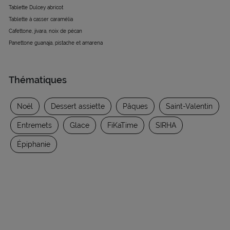
Tablette Dulcey abricot
Tablette à casser caramélia
Cafettone, jivara, noix de pécan
Panettone guanaja, pistache et amarena
Thématiques
Noël
Dessert assiette
Pâques
Saint-Valentin
Entremets
Glace
FiKaTime
SIRHA
Épiphanie