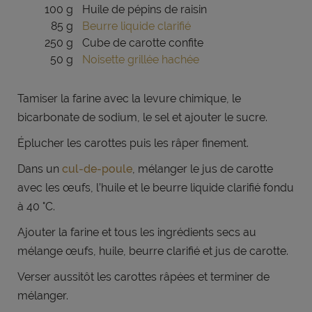
100 g
Huile de pépins de raisin
85 g
Beurre liquide clarifié
250 g
Cube de carotte confite
50 g
Noisette grillée hachée
Tamiser la farine avec la levure chimique, le
bicarbonate de sodium, le sel et ajouter le
sucre.
Éplucher les carottes puis les râper finement.
Dans un
cul-de-poule
, mélanger le jus de carotte
avec les œufs, l’huile et le beurre liquide
clarifié fondu
à 40 °C.
Ajouter la farine et tous les ingrédients secs au
mélange œufs, huile, beurre clarifié et jus de
carotte.
Verser aussitôt les carottes râpées et terminer de
mélanger.