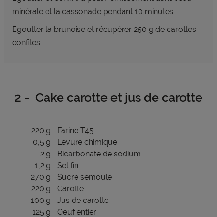
minérale et la cassonade pendant 10 minutes.
Égoutter la brunoise et récupérer 250 g de carottes
confites.
2 - Cake carotte et jus de carotte
220 g
Farine T45
0,5 g
Levure chimique
2 g
Bicarbonate de sodium
1,2 g
Sel fin
270 g
Sucre semoule
220 g
Carotte
100 g
Jus de carotte
125 g
Oeuf entier