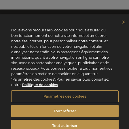
X
Nous avons recours aux cookies pour nous assurer du
bon fonctionnement de notre site internet et améliorer
notre site internet, pour personnaliser notre contenu et
nos publicités en fonction de votre navigation et afin
d’analyser notre trafic. Nous partageons également des
Qui sommes-nous ?
Valrhona
informations, quant à votre navigation en ligne sur notre
Site Valrhona.com
Norohy
site, avec nos partenaires analytiques, publicitaires et de
MyValrhona
Adamance
Site pour les particuliers
La Rose Noire
réseaux sociaux. Vous pouvez modifier à tout moment vos
Cadeaux pour les
Chocolatree
paramètres en matière de cookies en cliquant sur
entreprises
Sosa
"Paramètres des cookies". Pour en savoir plus, consultez
Avantages de commander
Pariani
en ligne
notre
Politique de cookies
Villars
FAQ
Republica del cacao
Contactez-nous
Paramètres des cookies
Service client
Tout refuser
04 75 07 51 51
Du lundi au jeudi : 8h - 18h
Le vendredi : 8h - 17h
Tout autoriser