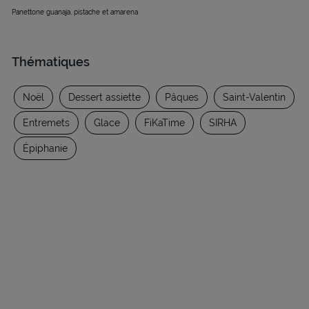
Panettone guanaja, pistache et amarena
Thématiques
Noël
Dessert assiette
Pâques
Saint-Valentin
Entremets
Glace
FiKaTime
SIRHA
Épiphanie