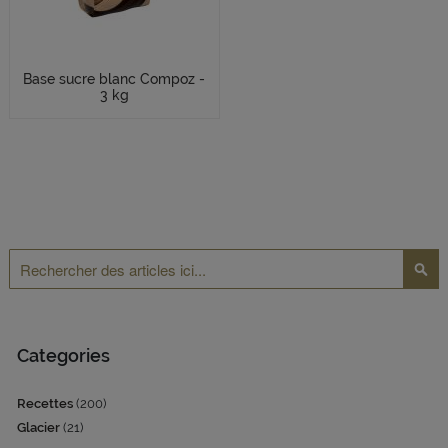
Base sucre blanc Compoz -
3 kg
Rechercher
Reche
Categories
Recettes
(200)
Glacier
(21)