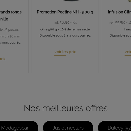
rands ronds
Promotion Pectine NH - 500 g
Infusion Cit
nille
ref. 56810 - Kit
ref. 55380 - 1
 de 45 pièces
Offre 500 g - 10% de remise nette
Frai
Disponible sous 2 à 3 jours ouvrés.
Disponible sou
 mm, h. 18 mm
 jours ouvrés.
voir les prix
voi
prix
Nos meilleures offres
e Madagascar
Jus et nectars
Dulcey 35