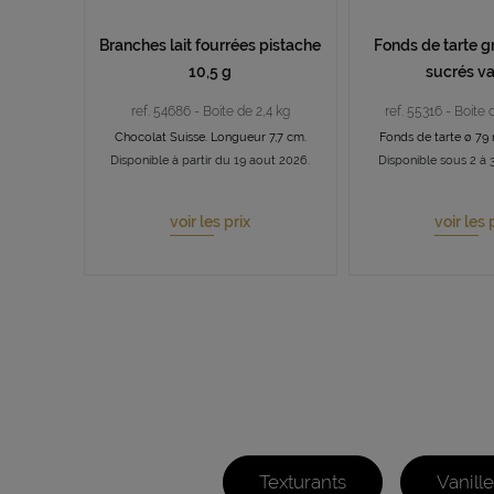
Branches lait fourrées pistache
Fonds de tarte g
10,5 g
sucrés va
ref. 54686 - Boite de 2,4 kg
ref. 55316 - Boite
Chocolat Suisse. Longueur 7,7 cm.
Fonds de tarte ø 79
Disponible à partir du 19 aout 2026.
Disponible sous 2 à 3
voir les prix
voir les 
Texturants
Vanill