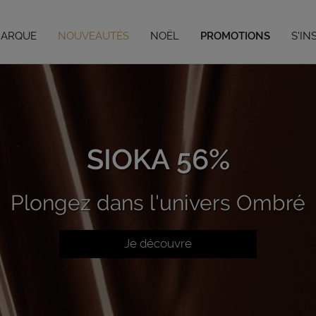
Vous avez jusqu'au 04/09/26 pour vos préco de Noël,
en savoir plus
MARQUE
NOUVEAUTÉS
NOËL
PROMOTIONS
S'IN
SIOKA 56%
Plongez dans l'univers Ombré
Je découvre