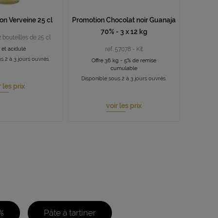
ron Verveine 25 cl
Promotion Chocolat noir Guanaja
70% - 3 x 12 kg
2 bouteilles de 25 cl
s et acidulé
ref. 57078 - Kit
s 2 à 3 jours ouvrés.
Offre 36 kg - 5% de remise
cumulable
Disponible sous 2 à 3 jours ouvrés.
r les prix
voir les prix
%
Pâte à tartiner