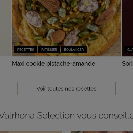
RECETTES
PÂTISSIER
BOULANGER
GL
Maxi cookie pistache-amande
Sorb
Voir toutes nos recettes
Valrhona Selection vous conseill