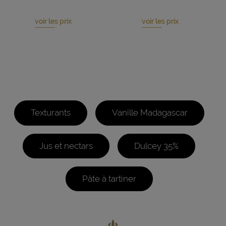
voir les prix
voir les prix
Texturants
Vanille Madagascar
Jus et nectars
Dulcey 35%
Pâte à tartiner