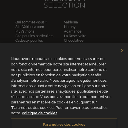
Qui sommes-nous ?
Valrhona
Site Valrhona.com
Norohy
MyValrhona
Adamance
Site pour les particuliers
La Rose Noire
Cadeaux pour les
Chocolatree
entreprises
Sosa
Avantages de commander
Pariani
X
en ligne
Villars
FAQ
Nous avons recours aux cookies pour nous assurer du
Republica del cacao
Contactez-nous
bon fonctionnement de notre site internet et améliorer
notre site internet, pour personnaliser notre contenu et
Service client
nos publicités en fonction de votre navigation et afin
04 75 07 51 51
d’analyser notre trafic. Nous partageons également des
informations, quant à votre navigation en ligne sur notre
Du lundi au jeudi : 8h - 18h
site, avec nos partenaires analytiques, publicitaires et de
Le vendredi : 8h - 17h
réseaux sociaux. Vous pouvez modifier à tout moment vos
paramètres en matière de cookies en cliquant sur
"Paramètres des cookies". Pour en savoir plus, consultez
notre
Politique de cookies
VALRHONA FRANCE - ZA Les Fleurons - 315 Allée des Bergerons -
26600 Mercurol - France
Paramètres des cookies