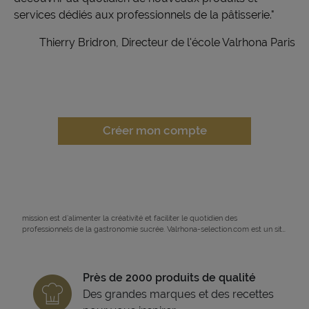
services dédiés aux professionnels de la pâtisserie."
Thierry Bridron, Directeur de l'école Valrhona Paris
Créer mon compte
Valrhona Selection est producteur et distributeur de marques engagées
pour l’excellence de la gastronomie sucrée et durable de demain. Notre
mission est d’alimenter la créativité et faciliter le quotidien des
professionnels de la gastronomie sucrée. Valrhona-selection.com est un site
de vente en ligne réservé aux professionnels où vous pourrez choisir vos
produits de pâtisserie professionnelle parmi près de 3 000 références
soigneusement sélectionnées et sourcées dans une démarche responsable.
Valrhona Selection, c’est une offre complète, grâce à nos 9 marques
Près de 2000 produits de qualité
complémentaires, toutes disponibles au même endroit : Valrhona, Norohy,
Des grandes marques et des recettes
Adamance, Chocolatree, Sosa, La rose Noire, et expédiées en 48h. Nous
vous proposons aussi des recettes, des conseils techniques, des fiches