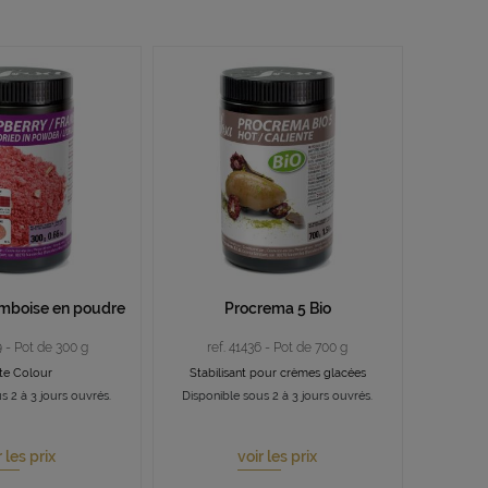
ramboise en poudre
Procrema 5 Bio
9 - Pot de 300 g
ref. 41436 - Pot de 700 g
te Colour
Stabilisant pour crèmes glacées
s 2 à 3 jours ouvrés.
Disponible sous 2 à 3 jours ouvrés.
r les prix
voir les prix