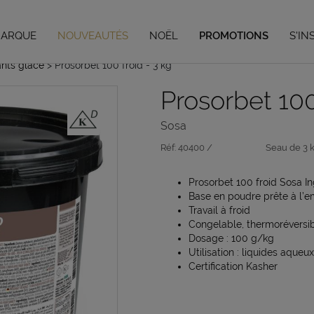
Vous avez jusqu'au 04/09/26 pour vos préco de Noël,
en savoir plus
MARQUE
NOUVEAUTÉS
NOËL
PROMOTIONS
S'IN
ants glace
> Prosorbet 100 froid - 3 kg
Prosorbet 100
Sosa
Réf:
40400 /
Seau de 3 
Prosorbet 100 froid Sosa In
Base en poudre prête à l’e
Travail à froid
Congelable, thermoréversibil
Dosage : 100 g/kg
Utilisation : liquides aqueu
Certification Kasher