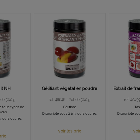
uit NH
Gélifiant végétal en poudre
Extrait de f
t de 500 g
ref. 48648 - Pot de 500 g
ref. 4045
ec tous types de
Gélifiant
Tas
queux
Disponible sous 2 à 3 jours ouvrés.
Disponible sou
 jours ouvrés.
voir les prix
voi
prix