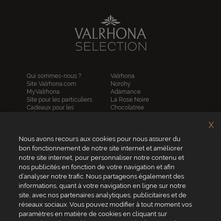
Qui sommes-nous ?
Valrhona
Site Valrhona.com
Norohy
MyValrhona
Adamance
Site pour les particuliers
La Rose Noire
Cadeaux pour les
Chocolatree
entreprises
Sosa
Avantages de commander
Pariani
X
en ligne
Villars
FAQ
Nous avons recours aux cookies pour nous assurer du
Republica del cacao
Contactez-nous
bon fonctionnement de notre site internet et améliorer
notre site internet, pour personnaliser notre contenu et
Service client
nos publicités en fonction de votre navigation et afin
04 75 07 51 51
d’analyser notre trafic. Nous partageons également des
informations, quant à votre navigation en ligne sur notre
Du lundi au jeudi : 8h - 18h
site, avec nos partenaires analytiques, publicitaires et de
Le vendredi : 8h - 17h
réseaux sociaux. Vous pouvez modifier à tout moment vos
paramètres en matière de cookies en cliquant sur