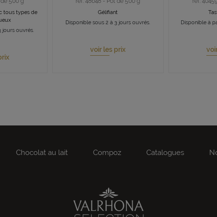
t de 500 g
ref. 48648 - Pot de 500 g
ref. 4045
ec tous types de
Gélifiant
Tas
queux
Disponible sous 2 à 3 jours ouvrés.
Disponible à pa
 jours ouvrés.
voir les prix
voi
prix
Chocolat au lait
Compoz
Catalogues
No