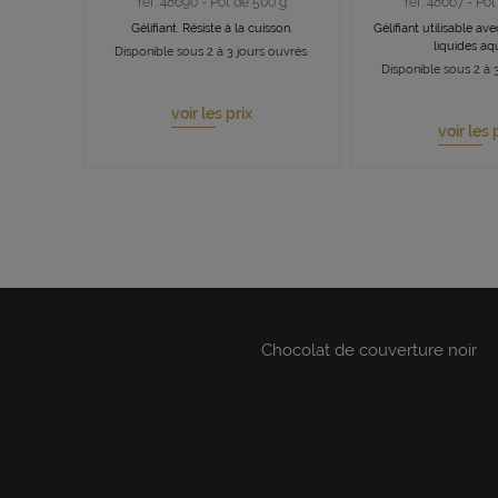
ref. 48690 - Pot de 500 g
ref. 48667 - Po
Gélifiant. Résiste à la cuisson.
Gélifiant utilisable av
liquides a
Disponible sous 2 à 3 jours ouvrés.
Disponible sous 2 à 3
voir les prix
voir les 
Chocolat de couverture noir