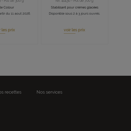
9 - Pot de 300 g
ref. 41436 - Pot de 700 g
te Colour
Stabilisant pour crèmes glacées
rtir du 11 aout 2026.
Disponible sous 2 à 3 jours ouvrés.
r les prix
voir les prix
s recettes
Nos services