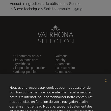
Accueil
> Ingrédients de pâtisserie
> Sucres
> Sucre technique
> Sorbitol granulé - 750 g
Qui sommes-nous ?
Valrhona
Site Valrhona.com
Norohy
MyValrhona
Adamance
Site pour les particuliers
La Rose Noire
Cadeaux pour les
Chocolatree
entreprises
Sosa
Avantages de commander
Pariani
X
en ligne
Villars
FAQ
Nous avons recours aux cookies pour nous assurer du
Republica del cacao
Contactez-nous
bon fonctionnement de notre site internet et améliorer
notre site internet, pour personnaliser notre contenu et
Service client
nos publicités en fonction de votre navigation et afin
04 75 07 51 51
d’analyser notre trafic. Nous partageons également des