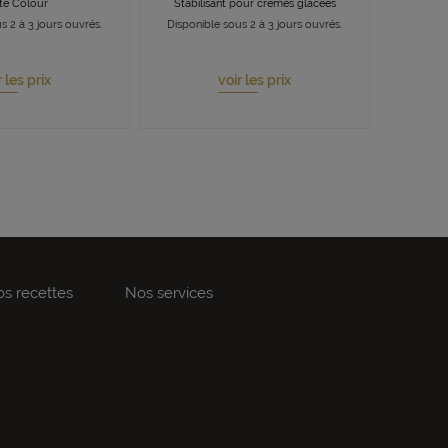
te Colour
Stabilisant pour crèmes glacées
s 2 à 3 jours ouvrés.
Disponible sous 2 à 3 jours ouvrés.
r les prix
voir les prix
s recettes
Nos services