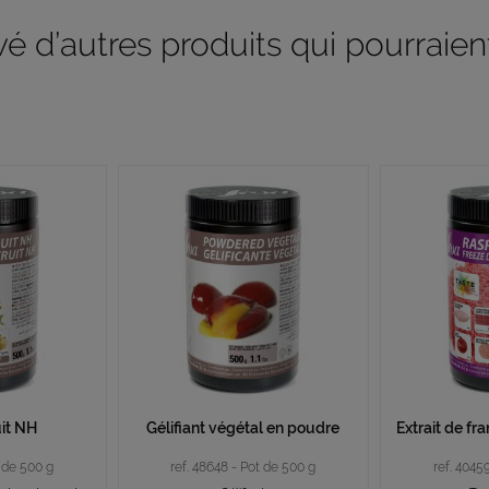
 d’autres produits qui pourraient
uit NH
Gélifiant végétal en poudre
Extrait de f
t de 500 g
ref. 48648 - Pot de 500 g
ref. 4045