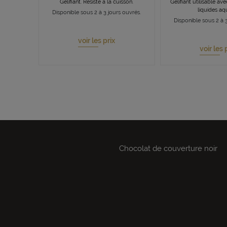
Gélifiant. Résiste à la cuisson.
Gélifiant utilisable av
liquides a
Disponible sous 2 à 3 jours ouvrés.
Disponible sous 2 à 3
voir les prix
voir les 
Chocolat de couverture noir