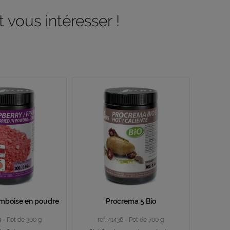
 vous intéresser !
ramboise en poudre
Procrema 5 Bio
9 - Pot de 300 g
ref. 41436 - Pot de 700 g