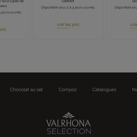
ec tous types de
Gélifiant
Tas
queux
Disponible sous 2 à 3 jours ouvrés.
Disponible sou
 jours ouvrés.
voir les prix
voi
prix
Chocolat au lait
Compoz
Catalogues
No