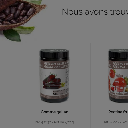
Nous avons trouvé
Gomme gellan
Pectine fr
ref. 48690 - Pot de 500 g
ref. 48667 - Po