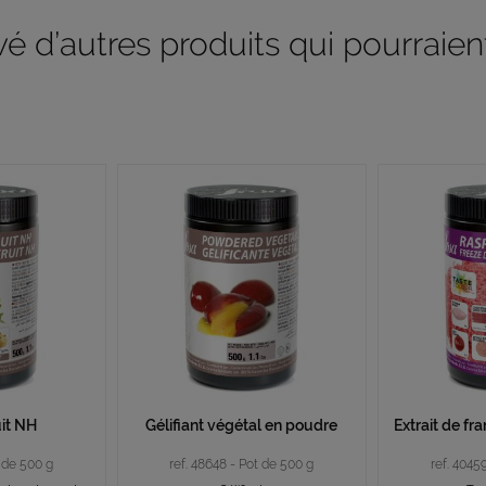
 d’autres produits qui pourraient
uit NH
Gélifiant végétal en poudre
Extrait de f
t de 500 g
ref. 48648 - Pot de 500 g
ref. 4045