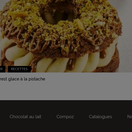
ER
RECETTES
rest glace à la pistache
Chocolat au lait
Compoz
Catalogues
No