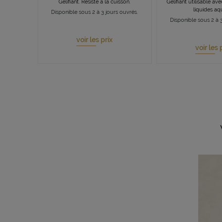
Gélifiant. Résiste à la cuisson.
Gélifiant utilisable av
liquides a
Disponible sous 2 à 3 jours ouvrés.
Disponible sous 2 à 3
voir les prix
voir les 