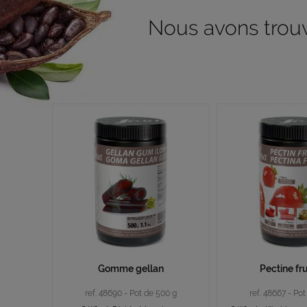
Nous avons trouvé
Gomme gellan
Pectine fr
ref. 48690 - Pot de 500 g
ref. 48667 - Po