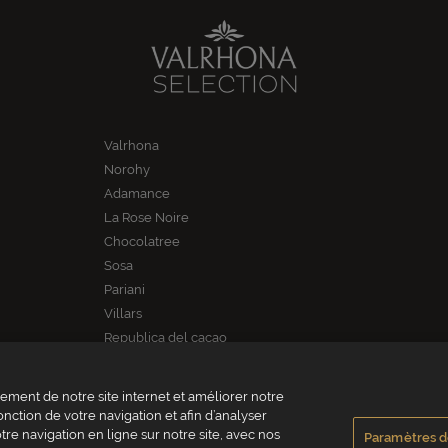
Valrhona
Norohy
Adamance
La Rose Noire
Chocolatree
Sosa
Pariani
Villars
Republica del cacao
ment de notre site internet et améliorer notre
onction de votre navigation et afin d’analyser
re navigation en ligne sur notre site, avec nos
Paramètres d