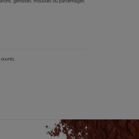
acarons, génoises, mousses ou parsemages
 ouvrés.