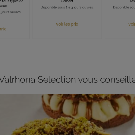
ec tous types de
Gélifiant
Tas
queux
Disponible sous 2 à 3 jours ouvrés.
Disponible sou
 jours ouvrés.
voir les prix
voi
prix
Valrhona Selection vous conseill