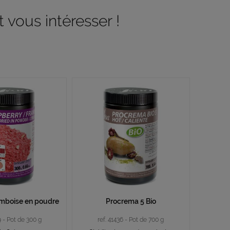
 vous intéresser !
ramboise en poudre
Procrema 5 Bio
9 - Pot de 300 g
ref. 41436 - Pot de 700 g