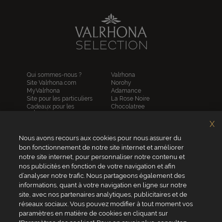
Qui sommes-nous ?
Valrhona
Site Valrhona.com
Norohy
MyValrhona
Adamance
Site pour les particuliers
La Rose Noire
Cadeaux pour les
Chocolatree
entreprises
Sosa
Avantages de commander
Pariani
X
en ligne
Villars
FAQ
Nous avons recours aux cookies pour nous assurer du
Republica del cacao
Contactez-nous
bon fonctionnement de notre site internet et améliorer
notre site internet, pour personnaliser notre contenu et
Service client
nos publicités en fonction de votre navigation et afin
04 75 07 51 51
d’analyser notre trafic. Nous partageons également des
informations, quant à votre navigation en ligne sur notre
Du lundi au jeudi : 8h - 18h
site, avec nos partenaires analytiques, publicitaires et de
Le vendredi : 8h - 17h
réseaux sociaux. Vous pouvez modifier à tout moment vos
paramètres en matière de cookies en cliquant sur