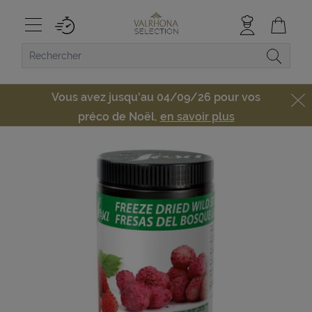
Vous avez jusqu'au 04/09/26 pour vos
préco de Noël,
en savoir plus