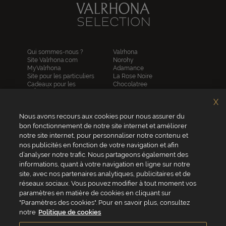
Qui sommes-nous ?
Valrhona
Site Valrhona.com
Norohy
MyValrhona
Adamance
Site pour les particuliers
La Rose Noire
Cadeaux pour les
Chocolatree
entreprises
Sosa
Avantages de commander
Pariani
X
en ligne
Villars
FAQ
Nous avons recours aux cookies pour nous assurer du
Republica del cacao
Contactez-nous
bon fonctionnement de notre site internet et améliorer
notre site internet, pour personnaliser notre contenu et
Service client
nos publicités en fonction de votre navigation et afin
04 75 07 51 51
d’analyser notre trafic. Nous partageons également des
informations, quant à votre navigation en ligne sur notre
Du lundi au jeudi : 8h - 18h
site, avec nos partenaires analytiques, publicitaires et de
Le vendredi : 8h - 17h
réseaux sociaux. Vous pouvez modifier à tout moment vos
paramètres en matière de cookies en cliquant sur
"Paramètres des cookies". Pour en savoir plus, consultez
notre
Politique de cookies
VALRHONA FRANCE - ZA Les Fleurons - 315 Allée des Bergerons -