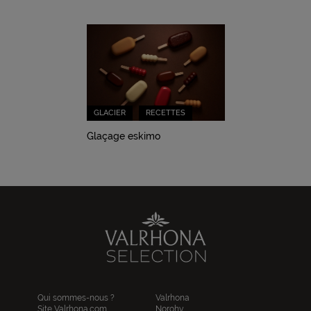
GLACIER
RECETTES
Glaçage eskimo
Qui sommes-nous ?
Valrhona
Site Valrhona.com
Norohy