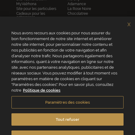
MyValrhona
Adamance
Site pour les particuliers
La Rose Noire
Cadeaux pour les
Chocolatree
entreprises
Sosa
Avantages de commander
Pariani
X
en ligne
Villars
FAQ
Republica del cacao
Nous avons recours aux cookies pour nous assurer du
Contactez-nous
bon fonctionnement de notre site internet et améliorer
notre site internet, pour personnaliser notre contenu et
Service client
nos publicités en fonction de votre navigation et afin
04 75 07 51 51
d’analyser notre trafic. Nous partageons également des
informations, quant à votre navigation en ligne sur notre
Du lundi au jeudi : 8h - 18h
site, avec nos partenaires analytiques, publicitaires et de
Le vendredi : 8h - 17h
réseaux sociaux. Vous pouvez modifier à tout moment vos
paramètres en matière de cookies en cliquant sur
"Paramètres des cookies". Pour en savoir plus, consultez
notre
Politique de cookies
VALRHONA FRANCE - ZA Les Fleurons - 315 Allée des Bergerons -
26600 Mercurol - France
Paramètres des cookies
Conditions générales de vente
Politique de cookies
Vie privée
Mentions légales
Crédits
Accessibilité
Tout refuser