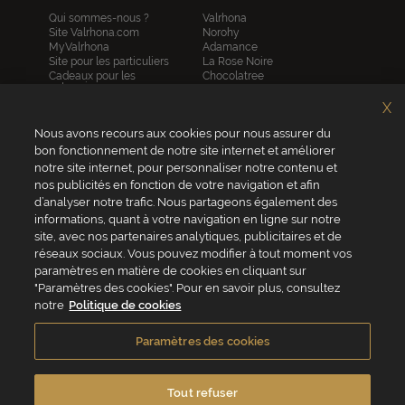
Qui sommes-nous ?
Valrhona
Site Valrhona.com
Norohy
MyValrhona
Adamance
Site pour les particuliers
La Rose Noire
Cadeaux pour les
Chocolatree
entreprises
Sosa
Avantages de commander
Pariani
X
en ligne
Villars
FAQ
Nous avons recours aux cookies pour nous assurer du
Republica del cacao
Contactez-nous
bon fonctionnement de notre site internet et améliorer
notre site internet, pour personnaliser notre contenu et
Service client
nos publicités en fonction de votre navigation et afin
04 75 07 51 51
d’analyser notre trafic. Nous partageons également des
informations, quant à votre navigation en ligne sur notre
Du lundi au jeudi : 8h - 18h
site, avec nos partenaires analytiques, publicitaires et de
Le vendredi : 8h - 17h
réseaux sociaux. Vous pouvez modifier à tout moment vos
paramètres en matière de cookies en cliquant sur
"Paramètres des cookies". Pour en savoir plus, consultez
notre
Politique de cookies
VALRHONA FRANCE - ZA Les Fleurons - 315 Allée des Bergerons -
26600 Mercurol - France
Paramètres des cookies
Conditions générales de vente
Politique de cookies
Vie privée
Mentions légales
Crédits
Accessibilité
Tout refuser