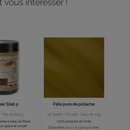
 vous intéresser !
ber Stab 5
Pâte pure de pistache
6 - Pot de 600 g
ref. 40480 / 60,068 - Seau de 3 kg
ante à base de fibres
100% pistache de Sicile
ur glace et sorbet
Disponible sous 2 à 3 jours ouvrés.