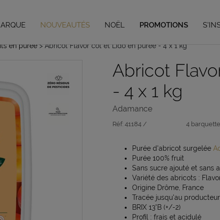
Vous avez jusqu'au 04/09/26 pour vos préco de Noël,
en savoir plus
MARQUE
NOUVEAUTÉS
NOËL
PROMOTIONS
S'IN
its en purée
> Abricot Flavor cot et Lido en purée - 4 x 1 kg
Abricot Flavo
- 4 x 1 kg
Adamance
Réf:
41184 /
4 barquette
Purée d'abricot surgelée
A
Purée 100% fruit
Sans sucre ajouté et sans a
Variété des abricots : Flavo
Origine Drôme, France
Tracée jusqu'au producteur
BRIX 13°B (+/-2)
Profil : frais et acidulé