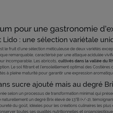
ium pour une gastronomie d'e
 Lido : une sélection variétale un
 le fruit d'une sélection méticuleuse de deux variétés excep
ique remarquable, caractérisé par une attaque acidulée vivifia
heur incomparable. Les abricots,
cultivés dans la vallée du 
eption. Le sol filtrant et l'ensoleillement optimal des Costiè
ltés à pleine maturité pour garantir une expression aromatiqu
ns sucre ajouté mais au degré Bri
borée selon un processus de transformation minimal qui préser
e naturellement un degré Brix élevé de 13°B (+/-2), témoignan
pureté du goût, idéales pour les créations culinaires les plus
server toutes ses qualités nutritionnelles et organoleptique