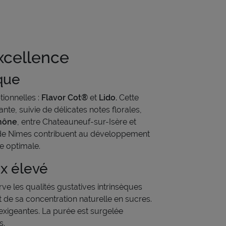
xcellence
ique
tionnelles :
Flavor Cot®
et
Lido.
Cette
nte, suivie de délicates notes florales,
Rhône
, entre Chateauneuf-sur-Isère et
res de Nîmes contribuent au développement
e optimale.
x élevé
ve les qualités gustatives intrinsèques
t de sa concentration naturelle en sucres.
 exigeantes. La purée est surgelée
s.