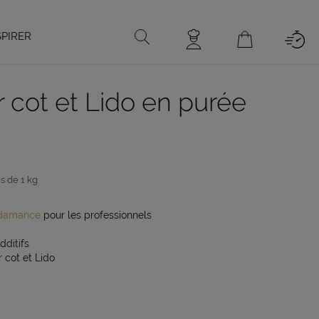
SPIRER
r cot et Lido en purée
s de 1 kg
damance
pour les professionnels
dditifs
r cot et Lido