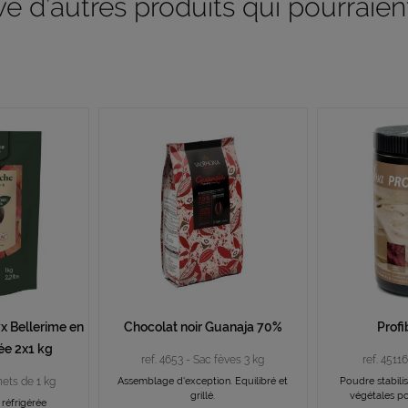
 d’autres produits qui pourraient
x Bellerime en
Chocolat noir Guanaja 70%
Profi
ée 2x1 kg
ref. 4653 - Sac fèves 3 kg
ref. 4511
hets de 1 kg
Assemblage d'exception. Equilibré et
Poudre stabilis
grillé.
végétales po
 réfrigérée