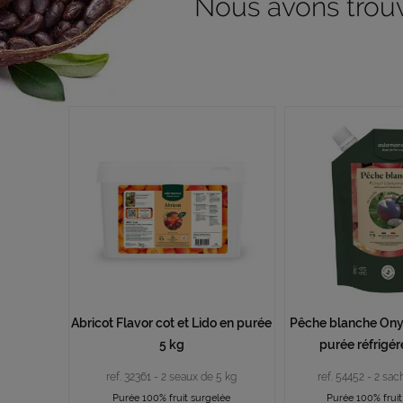
Nous avons trouvé
Abricot Flavor cot et Lido en purée
Pêche blanche Ony
5 kg
purée réfrigér
ref. 32361 - 2 seaux de 5 kg
ref. 54452 - 2 sac
Purée 100% fruit surgelée
Purée 100% fruit