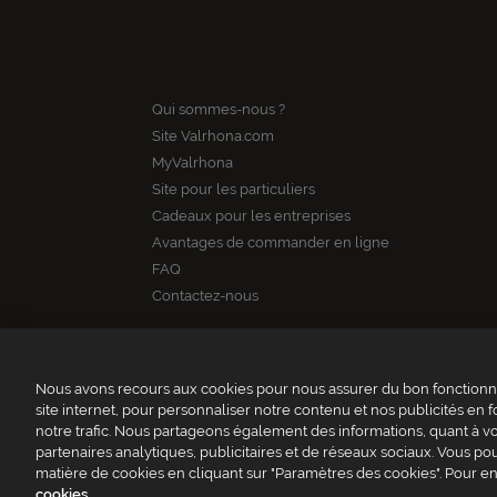
Qui sommes-nous ?
Site Valrhona.com
MyValrhona
Site pour les particuliers
Cadeaux pour les entreprises
Avantages de commander en ligne
FAQ
Contactez-nous
Nous avons recours aux cookies pour nous assurer du bon fonctionne
site internet, pour personnaliser notre contenu et nos publicités en f
notre trafic. Nous partageons également des informations, quant à vot
partenaires analytiques, publicitaires et de réseaux sociaux. Vous 
VALR
matière de cookies en cliquant sur "Paramètres des cookies". Pour en
cookies