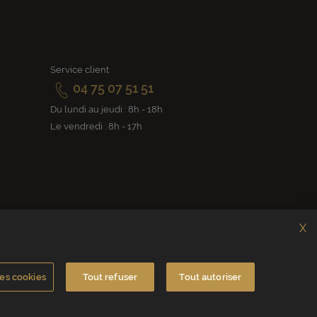
Service client
04 75 07 51 51
Du lundi au jeudi : 8h - 18h
Le vendredi : 8h - 17h
X
es cookies
Tout refuser
Tout autoriser
rance