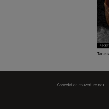
RECET
Tarte s
Chocolat de couverture noir