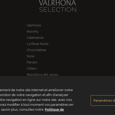
Valrhona
Norohy
Adamance
La Rose Noire
Chocolatree
Sosa
Pariani
Villars
Republica del cacao
ment de notre site internet et améliorer notre
onction de votre navigation et afin d’analyser
re navigation en ligne sur notre site, avec nos
Paramètres d
pouvez modifier à tout moment vos paramètres en
HONA FRANCE - ZA Les Fleurons - 315 Allée des Bergerons - 26600 Mercurol - F
 savoir plus, consultez notre
Politique de