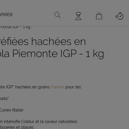
SPIRER
monte IGP - 1 kg
réfiées hachées en
la Piemonte IGP - 1 kg
nte IGP" hachées en grains
Pariani
pour les
bata"
uneo (Italie)
 intensifie l'odeur et la saveur naturelles
tisseries et glaces