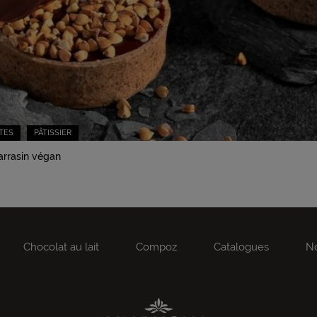
TES
PÂTISSIER
arrasin végan
Chocolat au lait
Compoz
Catalogues
No