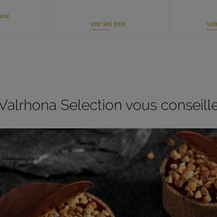
prix
voir les prix
voi
Valrhona Selection vous conseill