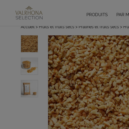
PRODUITS
PAR 
Accueil
> Fruits et fruits secs
> Pralinés et fruits secs
> Fru