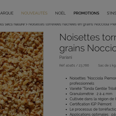
Vous avez jusqu'au 04/09/26 pour vos préco de Noël,
en savoir plus
MARQUE
NOUVEAUTÉS
NOËL
PROMOTIONS
S'IN
its secs nature
> Noisettes torréfiées hachées en grains Nocciola Pie
Noisettes tor
grains Noccio
Pariani
Réf:
40461 / 23,786
Sac de 1 kg
Noisettes "Nocciola Piemo
professionnels
Variété "Tonda Gentile Trilo
Granulométrie : 2 à 4 mm
Cultivée dans la région de C
Certification IGP Piémont
Le processus de torréfaction
Applications optimales : pâ