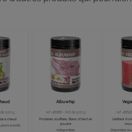
chaud
Albuwhip
Vega
t de 500 g
ref. 48688 - Pot de 500 g
ref. 4865
lise à chaud
Protéines soufflées. Blanc d'Oeuf en
Gélifiant d'o
poudre
mous
 jours ouvrés.
Indisponible
Disponible sou