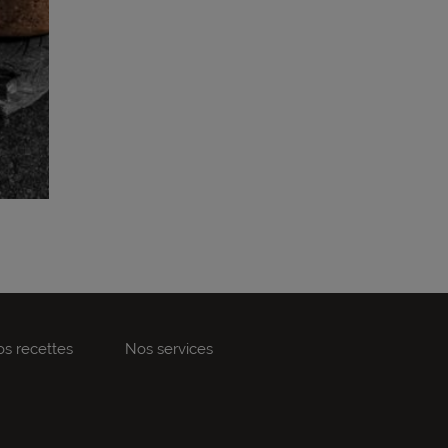
s recettes
Nos services