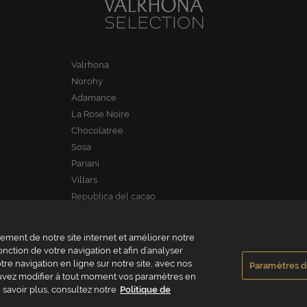
Valrhona
Norohy
Adamance
La Rose Noire
Chocolatree
Sosa
Pariani
Villars
Republica del cacao
ment de notre site internet et améliorer notre
onction de votre navigation et afin d’analyser
re navigation en ligne sur notre site, avec nos
Paramètres d
pouvez modifier à tout moment vos paramètres en
HONA FRANCE - ZA Les Fleurons - 315 Allée des Bergerons - 26600 Mercurol - F
 savoir plus, consultez notre
Politique de
es de vente
Politique de cookies
Vie privée
Mentions légales
Crédi