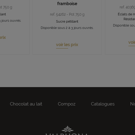
framboise
ot 750 g
ref. 4036
lant
ref. 54262 - Pot 750 g
Éclats de m
Résista
 jours ouvrés.
Sucre pétillant
Disponible sou
Disponible sous 2 à 3 jours ouvrés.
prix
voi
voir les prix
Chocolat au lait
Compoz
Catalogues
No