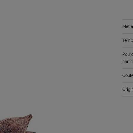
Métie
Temps
Pour
mini
Coule
Origi