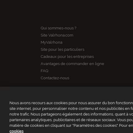
Qui sommes-nous ?
Site Valrhona.com
MyValrhona
Site pour les particuliers
Cadeaux pour les entreprises
Avantages de commander en ligne
FAQ
Contactez-nous
Nous avons recours aux cookies pour nous assurer du bon fonctionne
site internet, pour personnaliser notre contenu et nos publicités en f
notre trafic. Nous partageons également des informations, quant à vot
partenaires analytiques, publicitaires et de réseaux sociaux. Vous 
VALR
matière de cookies en cliquant sur "Paramètres des cookies". Pour en
cookies
Conditions général