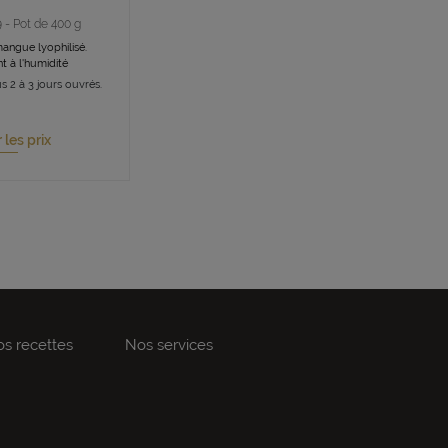
9 - Pot de 400 g
angue lyophilisé.
nt à l'humidité
s 2 à 3 jours ouvrés.
r les prix
s recettes
Nos services