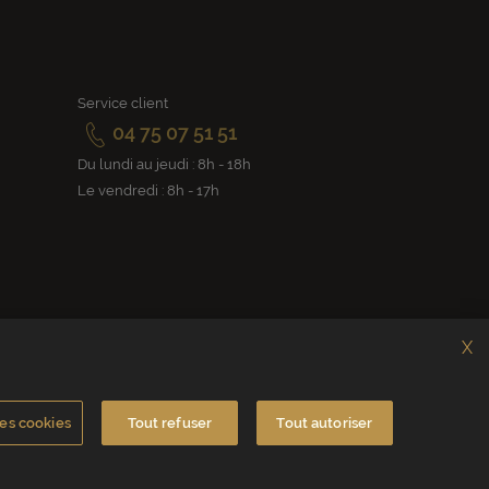
Service client
04 75 07 51 51
Du lundi au jeudi : 8h - 18h
Le vendredi : 8h - 17h
X
es cookies
Tout refuser
Tout autoriser
rance
Contactez-nous
ts
Accessibilité