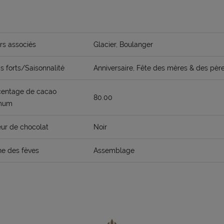
rs associés
Glacier, Boulanger
 forts/Saisonnalité
Anniversaire, Fête des mères & des pèr
centage de cacao
80.00
mum
ur de chocolat
Noir
ne des fèves
Assemblage