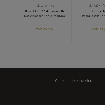
ref. 52507 - Kit
ref. 54267 - P
Offre 1,2 kg - 10% de remise nette
Sucre pétil
Disponible sous 2 à 3 jours ouvrés.
Disponible sous 2 à 3
voir les prix
voir les 
Chocolat de couverture noir