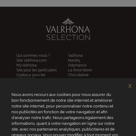
Qui sommes-nous ?
Valrhona
Site Valrhona.com
Norohy
MyValrhona
Adamance
Site pour les particuliers
La Rose Noire
Cadeaux pour les
Chocolatree
entreprises
Sosa
Avantages de commander
Pariani
X
en ligne
Villars
FAQ
Nous avons recours aux cookies pour nous assurer du
Republica del cacao
Contactez-nous
bon fonctionnement de notre site internet et améliorer
notre site internet, pour personnaliser notre contenu et
Service client
nos publicités en fonction de votre navigation et afin
04 75 07 51 51
d’analyser notre trafic. Nous partageons également des
informations, quant à votre navigation en ligne sur notre
Du lundi au jeudi : 8h - 18h
site, avec nos partenaires analytiques, publicitaires et de
Le vendredi : 8h - 17h
réseaux sociaux. Vous pouvez modifier à tout moment vos