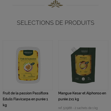
SELECTIONS DE PRODUITS
Fruit de la passion Passiflora
Mangue Kesar et Alphonso en
Edulis Flavicarpa en purée 1
purée 2x1 kg
kg
ref. 50988 - 2 sachets de 1 kg