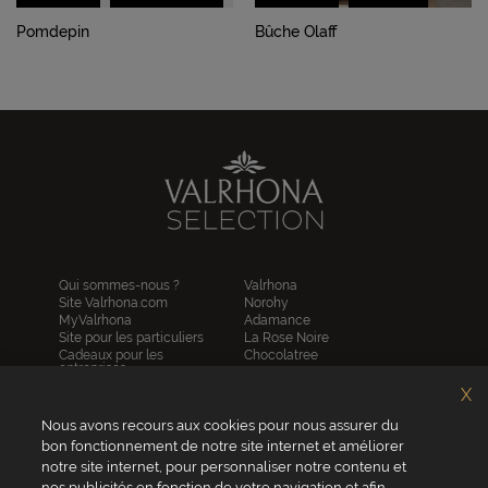
Pomdepin
Bûche Olaff
Qui sommes-nous ?
Valrhona
Site Valrhona.com
Norohy
MyValrhona
Adamance
Site pour les particuliers
La Rose Noire
Cadeaux pour les
Chocolatree
entreprises
Sosa
Avantages de commander
Pariani
X
en ligne
Villars
FAQ
Nous avons recours aux cookies pour nous assurer du
Republica del cacao
Contactez-nous
bon fonctionnement de notre site internet et améliorer
notre site internet, pour personnaliser notre contenu et
Service client
nos publicités en fonction de votre navigation et afin