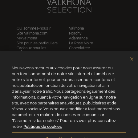
Qui sommes-nous ?
Valrhona
Site Valrhona.com
Norohy
MyValrhona
Adamance
Site pour les particuliers
La Rose Noire
Cadeaux pour les
Chocolatree
entreprises
Sosa
Avantages de commander
Pariani
X
en ligne
Villars
FAQ
Republica del cacao
Nous avons recours aux cookies pour nous assurer du
Contactez-nous
bon fonctionnement de notre site internet et améliorer
notre site internet, pour personnaliser notre contenu et
Service client
nos publicités en fonction de votre navigation et afin
04 75 07 51 51
d’analyser notre trafic. Nous partageons également des
informations, quant à votre navigation en ligne sur notre
Du lundi au jeudi : 8h - 18h
site, avec nos partenaires analytiques, publicitaires et de
Le vendredi : 8h - 17h
réseaux sociaux. Vous pouvez modifier à tout moment vos
paramètres en matière de cookies en cliquant sur
"Paramètres des cookies". Pour en savoir plus, consultez
notre
Politique de cookies
VALRHONA FRANCE - ZA Les Fleurons - 315 Allée des Bergerons -
26600 Mercurol - France