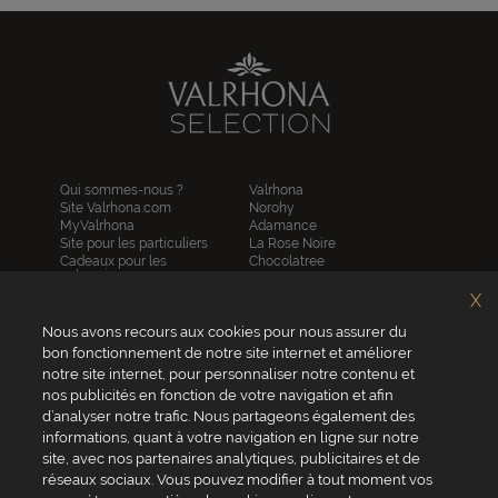
Qui sommes-nous ?
Valrhona
Site Valrhona.com
Norohy
MyValrhona
Adamance
Site pour les particuliers
La Rose Noire
Cadeaux pour les
Chocolatree
entreprises
Sosa
Avantages de commander
Pariani
X
en ligne
Villars
FAQ
Nous avons recours aux cookies pour nous assurer du
Republica del cacao
Contactez-nous
bon fonctionnement de notre site internet et améliorer
notre site internet, pour personnaliser notre contenu et
Service client
nos publicités en fonction de votre navigation et afin
04 75 07 51 51
d’analyser notre trafic. Nous partageons également des
informations, quant à votre navigation en ligne sur notre
Du lundi au jeudi : 8h - 18h
site, avec nos partenaires analytiques, publicitaires et de
Le vendredi : 8h - 17h
réseaux sociaux. Vous pouvez modifier à tout moment vos