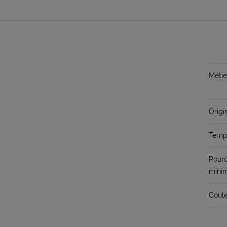
Métie
Origi
Temps
Pour
mini
Coule