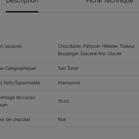
Description
Fiche Technique
rs associés
Chocolatier, Pâtissier, Hôtelier, Traiteur,
Boulanger, Epicerie fine, Glacier
ne (Géographique)
Sao Tomé
 forts/Saisonnalité
Intemporel
centage de cacao
76.00
mum
ur de chocolat
Noir