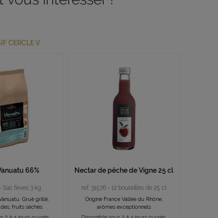
IF CERCLE V
Vanuatu 66%
Nectar de pêche de Vigne 25 cl
 - Sac fèves 3 kg
ref. 31576 - 12 bouteilles de 25 cl
Vanuatu. Grué grillé,
Origine France Vallée du Rhône,
es, fruits séchés.
arômes exceptionnels
s 2 à 3 jours ouvrés.
Disponible sous 2 à 3 jours ouvrés.