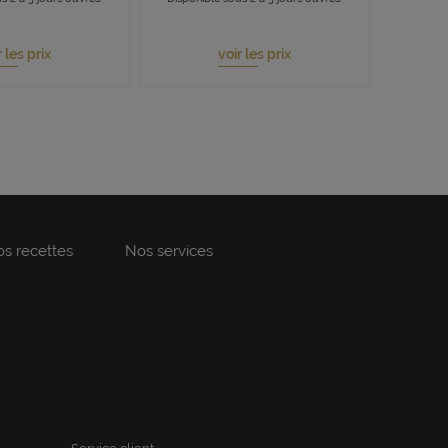
r les prix
voir les prix
s recettes
Nos services