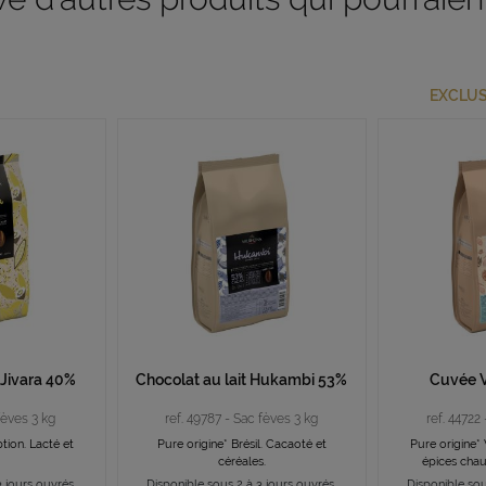
EXCLUS
 Jivara 40%
Chocolat au lait Hukambi 53%
Cuvée 
fèves 3 kg
ref. 49787 - Sac fèves 3 kg
ref. 44722
ion. Lacté et
Pure origine* Brésil. Cacaoté et
Pure origine* 
céréales.
épices chaud
 jours ouvrés.
Disponible sous 2 à 3 jours ouvrés.
Disponible sou