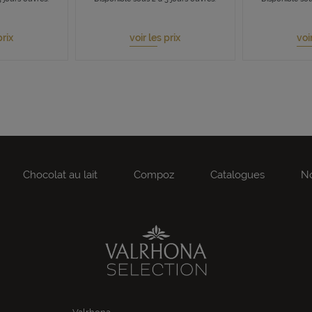
prix
voir les prix
voi
Chocolat au lait
Compoz
Catalogues
No