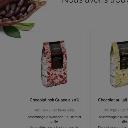
Chocolat noir Guanaja 70%
Chocolat au lait
ref. 4653 - Sac fèves 3 kg
ref. 4658 - Sac 
Assemblage d'exception. Equilibré et
Assemblage d'except
grillé.
malté.
Disponible sous 2 à 3 jours ouvrés.
Disponible sous 2 à 3