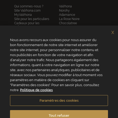
Qui sommes-nous ?
Valrhona
Site Valrhona.com
Norohy
MyValrhona
Adamance
Site pour les particuliers
La Rose Noire
Cadeaux pour les
Chocolatree
entreprises
Sosa
Avantages de commander
Pariani
X
en ligne
Villars
FAQ
Nous avons recours aux cookies pour nous assurer du
Republica del cacao
Contactez-nous
bon fonctionnement de notre site internet et améliorer
notre site internet, pour personnaliser notre contenu et
Service client
nos publicités en fonction de votre navigation et afin
04 75 07 51 51
d’analyser notre trafic. Nous partageons également des
informations, quant à votre navigation en ligne sur notre
Du lundi au jeudi : 8h - 18h
site, avec nos partenaires analytiques, publicitaires et de
Le vendredi : 8h - 17h
réseaux sociaux. Vous pouvez modifier à tout moment vos
paramètres en matière de cookies en cliquant sur
"Paramètres des cookies". Pour en savoir plus, consultez
notre
Politique de cookies
VALRHONA FRANCE - ZA Les Fleurons - 315 Allée des Bergerons -
26600 Mercurol - France
Paramètres des cookies
Conditions générales de vente
Politique de cookies
Vie privée
Mentions légales
Crédits
Accessibilité
Tout refuser